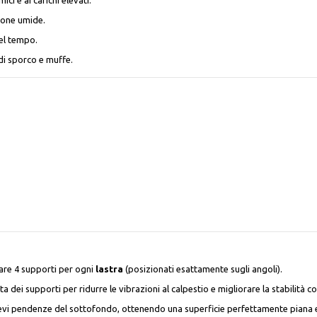
ci e ai carichi elevati.
 zone umide.
nel tempo.
 di sporco e muffe.
zare 4 supporti per ogni
lastra
(posizionati esattamente sugli angoli).
 dei supporti per ridurre le vibrazioni al calpestio e migliorare la stabilità 
lievi pendenze del sottofondo, ottenendo una superficie perfettamente piana 