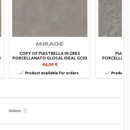
COPY OF PIASTRELLA IN GRES
PIASTR
3
PORCELLANATO GLOCAL IDEAL GC03
PORCELLANAT
- MIRAGE - SPESSORE 20 MM
SAASTAL EY
44,00 €
LOTTO


Product available for orders
Product av
Italiano