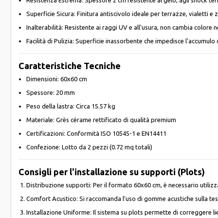
Resistenza Estrema: Spessore 2 cm resistente al gelo, agli shock termi
Superficie Sicura: Finitura antiscivolo ideale per terrazze, vialetti e
Inalterabilità: Resistente ai raggi UV e all'usura, non cambia colore 
Facilità di Pulizia: Superficie inassorbente che impedisce l'accumulo
Caratteristiche Tecniche
Dimensioni: 60x60 cm
Spessore: 20 mm
Peso della lastra: Circa 15.57 kg
Materiale: Grès cérame rettificato di qualità premium
Certificazioni: Conformità ISO 10545-1 e EN14411
Confezione: Lotto da 2 pezzi (0.72 mq totali)
Consigli per l'installazione su supporti (Plots)
Distribuzione supporti: Per il formato 60x60 cm, è necessario utiliz
Comfort Acustico: Si raccomanda l'uso di gomme acustiche sulla testa
Installazione Uniforme: Il sistema su plots permette di correggere 