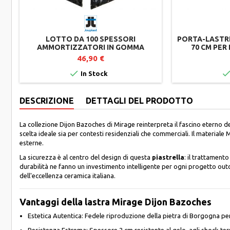
LOTTO DA 100 SPESSORI
PORTA-LASTRE
AMMORTIZZATORI IN GOMMA
70 CM PER
RICICLATA PER SUPPORTI TERRAZZA
J
46,90 €

In Stock
DESCRIZIONE
DETTAGLI DEL PRODOTTO
La collezione Dijon Bazoches di Mirage reinterpreta il fascino eterno de
scelta ideale sia per contesti residenziali che commerciali. Il material
esterne.
La sicurezza è al centro del design di questa
piastrella
: il trattament
durabilità ne fanno un investimento intelligente per ogni progetto ou
dell'eccellenza ceramica italiana.
Vantaggi della lastra Mirage Dijon Bazoches
Estetica Autentica: Fedele riproduzione della pietra di Borgogna p