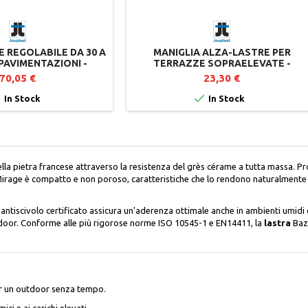
 REGOLABILE DA 30 A
MANIGLIA ALZA-LASTRE PER
 PAVIMENTAZIONI -
TERRAZZE SOPRAELEVATE -
OUPLAST
JOUPLAST
70,05 €
23,30 €


In Stock
In Stock
lla pietra francese attraverso la resistenza del grès cérame a tutta massa. Pro
e Mirage è compatto e non poroso, caratteristiche che lo rendono naturalmente 
o antiscivolo certificato assicura un'aderenza ottimale anche in ambienti umidi
tdoor. Conforme alle più rigorose norme ISO 10545-1 e EN14411, la
lastra
Bazo
er un outdoor senza tempo.