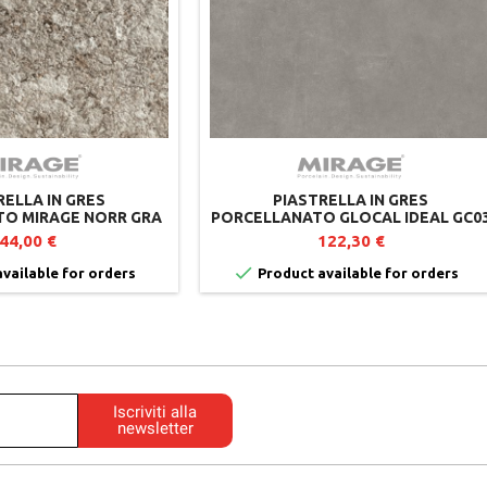
RELLA IN GRES
PIASTRELLA IN GRES
O MIRAGE NORR GRA
PORCELLANATO GLOCAL IDEAL GC0
0X2 CM - LOTTO DA 2
- MIRAGE - SPESSORE 20 MM
44,00 €
122,30 €
PEZZI

vailable for orders
Product available for orders
Iscriviti alla
newsletter