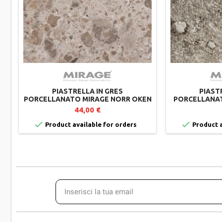
PIASTRELLA IN GRES
PIAST
PORCELLANATO MIRAGE NORR OKEN
PORCELLANAT
RR08 - 60X60X2 CM - LOTTO DA 2
RR02 - 60X6
44,00 €
PEZZI


Product available for orders
Product a