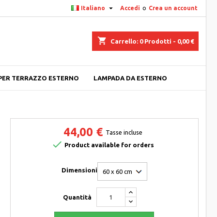

Italiano
Accedi
o
Crea un account
shopping_cart
Carrello:
0
Prodotti - 0,00 €
PER TERRAZZO ESTERNO
LAMPADA DA ESTERNO
44,00 €
Tasse incluse

Product available for orders
Dimensioni
Quantità