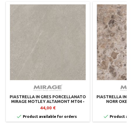
PIASTRELLA IN GRES PORCELLANATO
PIASTRELLA IN 
MIRAGE MOTLEY ALTAMONT MT04 -
NORR OKEN 
60X60X2 CM - LOTTO DA 2 PEZZI
SPESS
44,00 €
4


Product available for orders
Product ava