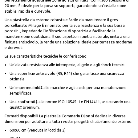
perfettamente adatta alle zone ad alta umidit‡. Con il suo spessore di
20 mm, Ë ideale per la posa su supporti, garantendo un'installazione
stabile, rapida e durevole.
Una piastrella da esterno robusta e facile da manutenere Il gres
porcellanato Mirage Ë rinomato per la sua resistenza e la sua bassa
porosit‡, impedendo l'infiltrazione di sporcizia e facilitando la
manutenzione quotidiana. Il suo aspetto in pietra naturale, unito a una
finitura antiscivolo, la rende una soluzione ideale per terrazze moderne
e durevoli.
Le sue caratteristiche tecniche le conferiscono:
Un'elevata resistenza alle intemperie, al gelo e agli shock termici.
Una superficie antiscivolo (R9, R11) che garantisce una sicurezza
ottimale.
Un'impermeabilit‡ alle macchie e agli acidi, per una manutenzione
semplificata.
Una conformit‡ alle norme ISO 10545-1 e EN14411, assicurando una
qualit‡ premium.
Formati disponibili La piastrella Commarin Dijon si declina in diverse
dimensioni per adattarsi a tutti i vostri progetti di allestimento esterno:
60x60 cm (venduta in lotti da 2)