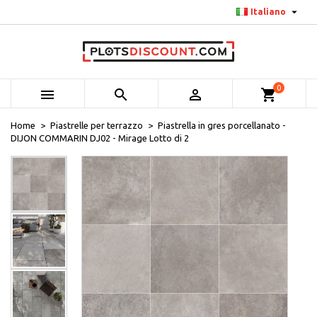

Italiano
0



shopping_cart
Home
Piastrelle per terrazzo
Piastrella in gres porcellanato -
DIJON COMMARIN DJ02 - Mirage Lotto di 2