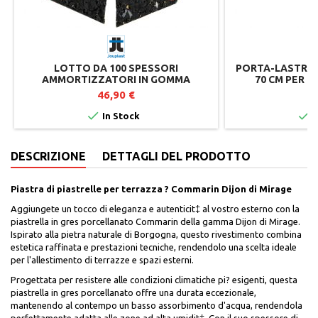
LOTTO DA 100 SPESSORI
PORTA-LASTRE 
AMMORTIZZATORI IN GOMMA
70 CM PER P
RICICLATA PER SUPPORTI TERRAZZA
JO
46,90 €
7


In Stock
I
DESCRIZIONE
DETTAGLI DEL PRODOTTO
Piastra di piastrelle per terrazza ? Commarin Dijon di Mirage
Aggiungete un tocco di eleganza e autenticit‡ al vostro esterno con la
piastrella in gres porcellanato Commarin della gamma Dijon di Mirage.
Ispirato alla pietra naturale di Borgogna, questo rivestimento combina
estetica raffinata e prestazioni tecniche, rendendolo una scelta ideale
per l'allestimento di terrazze e spazi esterni.
Progettata per resistere alle condizioni climatiche pi? esigenti, questa
piastrella in gres porcellanato offre una durata eccezionale,
mantenendo al contempo un basso assorbimento d'acqua, rendendola