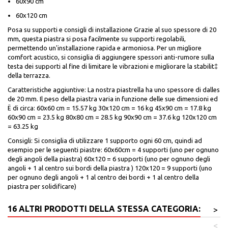
60x90 cm
60x120 cm
Posa su supporti e consigli di installazione Grazie al suo spessore di 20
mm, questa piastra si posa facilmente su supporti regolabili,
permettendo un'installazione rapida e armoniosa. Per un migliore
comfort acustico, si consiglia di aggiungere spessori anti-rumore sulla
testa dei supporti al fine di limitare le vibrazioni e migliorare la stabilit‡
della terrazza.
Caratteristiche aggiuntive: La nostra piastrella ha uno spessore di dalles
de 20 mm. Il peso della piastra varia in funzione delle sue dimensioni ed
Ë di circa: 60x60 cm = 15.57 kg 30x120 cm = 16 kg 45x90 cm = 17.8 kg
60x90 cm = 23.5 kg 80x80 cm = 28.5 kg 90x90 cm = 37.6 kg 120x120 cm
= 63.25 kg
Consigli: Si consiglia di utilizzare 1 supporto ogni 60 cm, quindi ad
esempio per le seguenti piastre: 60x60cm = 4 supporti (uno per ognuno
degli angoli della piastra) 60x120 = 6 supporti (uno per ognuno degli
angoli + 1 al centro sui bordi della piastra ) 120x120 = 9 supporti (uno
per ognuno degli angoli + 1 al centro dei bordi + 1 al centro della
piastra per solidificare)
16 ALTRI PRODOTTI DELLA STESSA CATEGORIA:
>
<