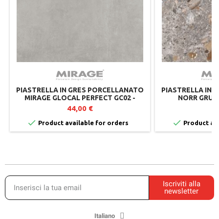
PIASTRELLA IN GRES PORCELLANATO
PIASTRELLA IN 
MIRAGE GLOCAL PERFECT GC02 -
NORR GRUS 
60X60X2 CM - LOTTO DA 2 PEZZI
SPESS
44,00 €
4


Product available for orders
Product ava
Iscriviti alla
newsletter
Italiano