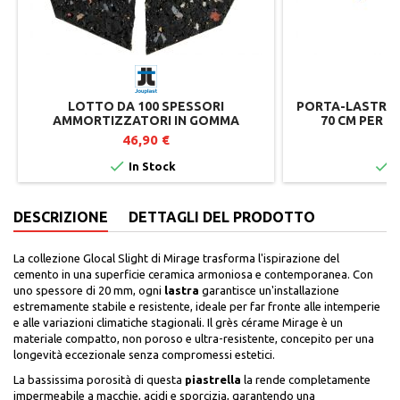
LOTTO DA 100 SPESSORI
PORTA-LASTRE 
AMMORTIZZATORI IN GOMMA
70 CM PER P
RICICLATA PER SUPPORTI TERRAZZA
JO
46,90 €
7


In Stock
I
DESCRIZIONE
DETTAGLI DEL PRODOTTO
La collezione Glocal Slight di Mirage trasforma l'ispirazione del
cemento in una superficie ceramica armoniosa e contemporanea. Con
uno spessore di 20 mm, ogni
lastra
garantisce un'installazione
estremamente stabile e resistente, ideale per far fronte alle intemperie
e alle variazioni climatiche stagionali. Il grès cérame Mirage è un
materiale compatto, non poroso e ultra-resistente, concepito per una
longevità eccezionale senza compromessi estetici.
La bassissima porosità di questa
piastrella
la rende completamente
impermeabile a macchie, acidi e sporcizia, garantendo una