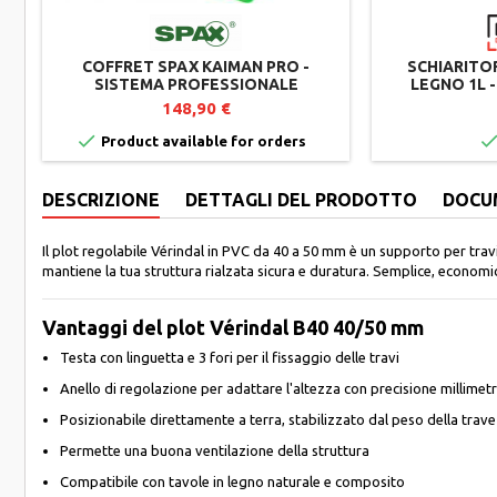
COFFRET SPAX KAIMAN PRO -
SCHIARITO
SISTEMA PROFESSIONALE
LEGNO 1L -
RADDRIZZA-DOGHE E
RITORNO AL
148,90 €
DISTANZIATORI PER TERRAZZE IN
LEGNO

Product available for orders
DESCRIZIONE
DETTAGLI DEL PRODOTTO
DOCU
Il plot regolabile Vérindal in PVC da 40 a 50 mm è un supporto per trav
mantiene la tua struttura rialzata sicura e duratura. Semplice, economi
Vantaggi del plot Vérindal B40 40/50 mm
Testa con linguetta e 3 fori per il fissaggio delle travi
Anello di regolazione per adattare l'altezza con precisione millimetr
Posizionabile direttamente a terra, stabilizzato dal peso della trave
Permette una buona ventilazione della struttura
Compatibile con tavole in legno naturale e composito