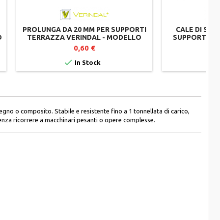
PROLUNGA DA 20 MM PER SUPPORTI
CALE DI SPE
O
TERRAZZA VERINDAL - MODELLO
SUPPORTI TE
R20
0,60 €


In Stock
gno o composito. Stabile e resistente fino a 1 tonnellata di carico,
 senza ricorrere a macchinari pesanti o opere complesse.