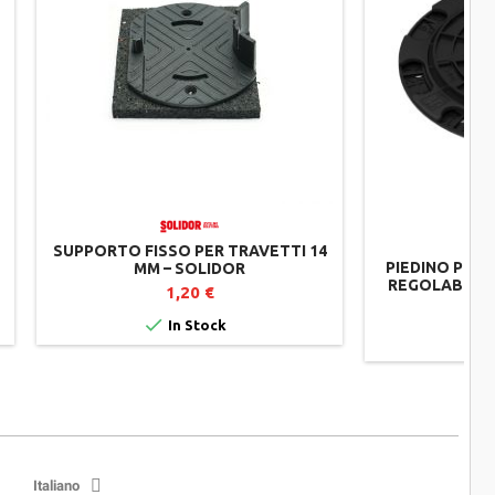
SUPPORTO FISSO PER TRAVETTI 14
PIEDINO PER 
MM – SOLIDOR
REGOLABILE 
1,20 €

In Stock

Italiano