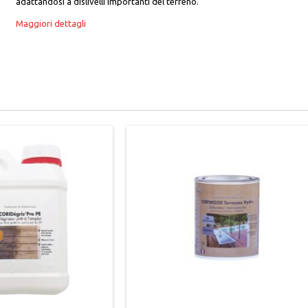
adattandosi a dislivelli importanti del terreno.
Maggiori dettagli