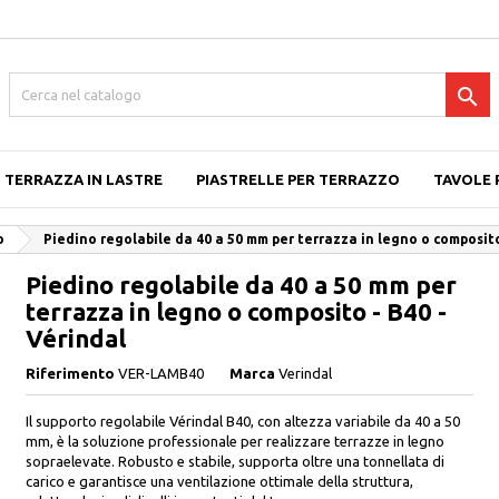

TERRAZZA IN LASTRE
PIASTRELLE PER TERRAZZO
TAVOLE 
o
Piedino regolabile da 40 a 50 mm per terrazza in legno o composito
Piedino regolabile da 40 a 50 mm per
terrazza in legno o composito - B40 -
Vérindal
Riferimento
VER-LAMB40
Marca
Verindal
Il supporto regolabile Vérindal B40, con altezza variabile da 40 a 50
mm, è la soluzione professionale per realizzare terrazze in legno
sopraelevate. Robusto e stabile, supporta oltre una tonnellata di
carico e garantisce una ventilazione ottimale della struttura,