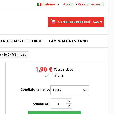

Italiano
Accedi
o
Crea un account
shopping_cart
Carrello:
0
Prodotti - 0,00 €
PER TERRAZZO ESTERNO
LAMPADA DA ESTERNO
 - B40 - Vérindal
1,90 €
Tasse incluse

In Stock
Condizionamento
Quantità