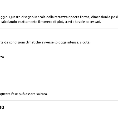
inaggio. Questo disegno in scala della terrazza riporta forma, dimensioni e posi
 calcolando esattamente il numero di plot, travi e tavole necessari.
a da condizioni climatiche avverse (piogge intense, siccità).
zza
 questa fase può essere saltata.
40