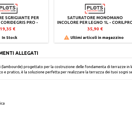
RE SGRIGIANTE PER
SATURATORE MONOMANO
 CORIDEGRIS PRO -
INCOLORE PER LEGNO 1L - CORILPR
LA TINTA ORIGINALE
CORIWOOD - PROTEZIONE UV E
19,35 €
35,90 €
IDROREPELLENTE


In Stock
Ultimi articoli in magazzino
MENTI ALLEGATI
i (lambourde) progettato per la costruzione delle fondamenta di terrazze in le
co e pratico, è la soluzione perfetta per realizzare la terrazza dei tuoi sogni
ica