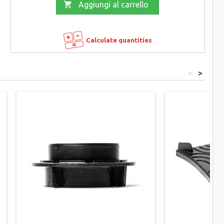

Aggiungi al carrello
Calculate quantities
<
>