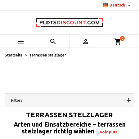

Deutsch
0



shopping_cart
Startseite
Terrassen stelzlager
Filters
TERRASSEN STELZLAGER
Arten und Einsatzbereiche – terrassen
stelzlager richtig wählen
Voir plus