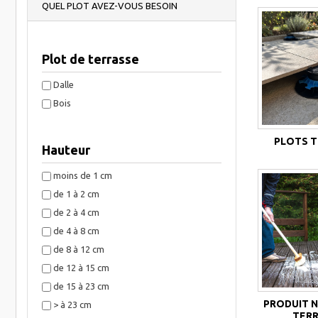
QUEL PLOT AVEZ-VOUS BESOIN
Plot de terrasse
Dalle
Bois
PLOTS 
Hauteur
moins de 1 cm
de 1 à 2 cm
de 2 à 4 cm
de 4 à 8 cm
de 8 à 12 cm
de 12 à 15 cm
de 15 à 23 cm
PRODUIT 
> à 23 cm
TER