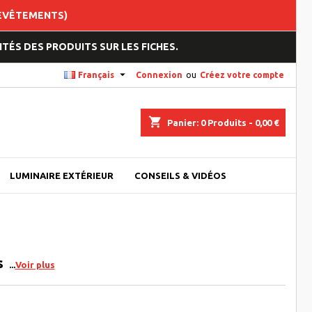
REVÊTEMENTS)
TÉS DES PRODUITS SUR LES FICHES.

Français
Connexion
ou
Créez votre compte
shopping_cart
Panier:
0
Produits - 0,00 €
LUMINAIRE EXTÉRIEUR
CONSEILS & VIDÉOS
s
Voir plus