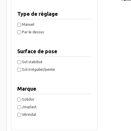
Type de réglage
Manuel
Par le dessus
Surface de pose
Sol stabilisé
Sol irrégulier/pente
Marque
Solidor
Jouplast
Vérindal