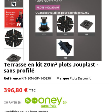
Terrasse en kit 20m² plots Jouplast -
sans profilé
Référence
KIT-20M-SP-140230
Marque
Plots Discount
396,80 €
TTC
OU PAYER EN
Expédition sous 3 jours ouvrés