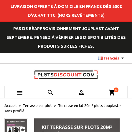
LIVRAISON OFFERTE À DOMICILE EN FRANCE DÈS 500€
D'ACHAT TTC. (HORS REVÊTEMENTS)
PAS DE RÉAPPROVISIONNEMENT JOUPLAST AVANT
SEPTEMBRE. PENSEZ À VÉRIFIER LES DISPONIBILITÉS DES
PRODUITS SUR LES FICHES.

Français
0



shopping_cart
Accueil
Terrasse sur plot
Terrasse en kit 20m² plots Jouplast -
sans profilé