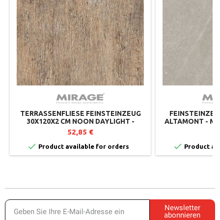
TERRASSENFLIESE FEINSTEINZEUG
FEINSTEINZEU
30X120X2 CM NOON DAYLIGHT -
ALTAMONT - MI
MIRAGE
52,85 €
4


Product available for orders
Product ava
Newsletter
abonnieren