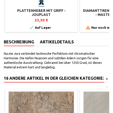
PLATTENHEBER MIT GRIFF -
DIAMANTTRENNSC
JOUPLAST
- MASTER
23,30 €
6


Auf Lager
Nur noch wen
BESCHREIBUNG
ARTIKELDETAILS
Na.me Jura verbindet technische Perfektion mit chromatischer
Harmonie. Die tiefen Nuancen und subtilen Adern sorgen für eine
authentische Ausstrahlung. Gebrannt bei über 1250 Grad, ist dieses
Material extrem hart und langlebig.
16 ANDERE ARTIKEL IN DER GLEICHEN KATEGORIE:
>
<