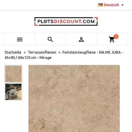

Deutsch
0



shopping_cart
Startseite
Terrassenfliesen
Feinsteinzeugfliese - NA.ME JURA -
45x90 / 60x120 cm - Mirage