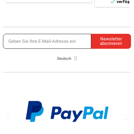

verfügba
Newsletter
abonnieren
Deutsch