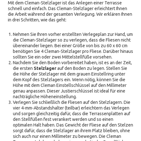
Mit dem Cleman-Stelzlager ist das Anlegen einer Terrasse
schnell und einfach. Das Cleman-Stelzlager erleichtert Ihnen
die Arbeit während der gesamten Verlegung. Wir erklären Ihnen
in drei Schritten, wie das geht:
Nehmen Sie Ihren vorher erstellten Verlegeplan zur Hand, um
die Cleman-Stelzlager so zu verlegen, dass die Fliesen nicht
übereinander liegen. Bei einer Größe von bis zu 60 x 60 cm
benötigen Sie 4 Cleman-Stelzlager pro Fliese. Darüber hinaus
sollten Sie ein oder zwei Mittelstellfüße vorsehen.
Nachdem Sie den Boden vorbereitet haben, ist es an der Zeit,
die ersten
Stelzlager
auf den Boden zu legen. Stellen Sie
die Höhe der Stelzlager mit dem grauen Einstellring unter
dem Kopf des Stelzlagers ein. Wenn nötig, können Sie die
Höhe mit dem Cleman Einstellschlüssel auf den Millimeter
genau anpassen. Dieser Justierschlüssel ist ideal für eine
nachträgliche Höheneinstellung.
Verlegen Sie schließlich die Fliesen auf den Stelzlagern. Die
vier 4-mm-Abstandshalter (teilbar) erleichtern das Verlegen
und sorgen gleichzeitig dafür, dass die Terrassenplatten auf
den Stellfüßen fest verankert werden und so einen
optimalen Halt haben. Das Gewicht der Fliese auf den Stelzen
sorgt dafür, dass die Stelzlager an ihrem Platz bleiben, ohne
sich auch nur einen Millimeter zu bewegen. Die Cleman