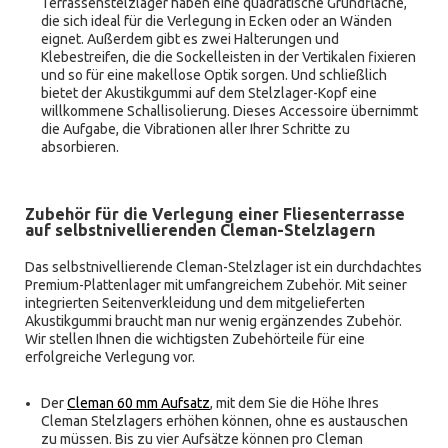
Terrassenstelzlager haben eine quadratische Grundfläche,
die sich ideal für die Verlegung in Ecken oder an Wänden
eignet. Außerdem gibt es zwei Halterungen und
Klebestreifen, die die Sockelleisten in der Vertikalen fixieren
und so für eine makellose Optik sorgen. Und schließlich
bietet der Akustikgummi auf dem Stelzlager-Kopf eine
willkommene Schallisolierung. Dieses Accessoire übernimmt
die Aufgabe, die Vibrationen aller Ihrer Schritte zu
absorbieren.
Zubehör für die Verlegung einer Fliesenterrasse
auf selbstnivellierenden Cleman-Stelzlagern
Das selbstnivellierende Cleman-Stelzlager ist ein durchdachtes
Premium-Plattenlager mit umfangreichem Zubehör. Mit seiner
integrierten Seitenverkleidung und dem mitgelieferten
Akustikgummi braucht man nur wenig ergänzendes Zubehör.
Wir stellen Ihnen die wichtigsten Zubehörteile für eine
erfolgreiche Verlegung vor.
Der
Cleman 60 mm Aufsatz
, mit dem Sie die Höhe Ihres
Cleman Stelzlagers erhöhen können, ohne es austauschen
zu müssen. Bis zu vier Aufsätze können pro Cleman