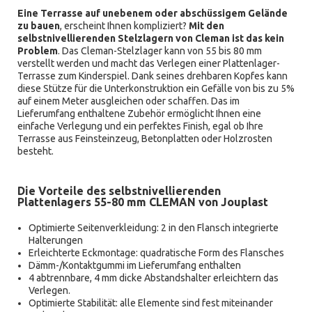
Eine Terrasse auf unebenem oder abschüssigem Gelände
zu bauen
, erscheint Ihnen kompliziert?
Mit den
selbstnivellierenden Stelzlagern von Cleman ist das kein
Problem
. Das Cleman-Stelzlager kann von 55 bis 80 mm
verstellt werden und macht das Verlegen einer Plattenlager-
Terrasse zum Kinderspiel. Dank seines drehbaren Kopfes kann
diese Stütze für die Unterkonstruktion ein Gefälle von bis zu 5%
auf einem Meter ausgleichen oder schaffen. Das im
Lieferumfang enthaltene Zubehör ermöglicht Ihnen eine
einfache Verlegung und ein perfektes Finish, egal ob Ihre
Terrasse aus Feinsteinzeug, Betonplatten oder Holzrosten
besteht.
Die Vorteile des selbstnivellierenden
Plattenlagers 55-80 mm CLEMAN von Jouplast
Optimierte Seitenverkleidung: 2 in den Flansch integrierte
Halterungen
Erleichterte Eckmontage: quadratische Form des Flansches
Dämm-/Kontaktgummi im Lieferumfang enthalten
4 abtrennbare, 4 mm dicke Abstandshalter erleichtern das
Verlegen.
Optimierte Stabilität: alle Elemente sind fest miteinander