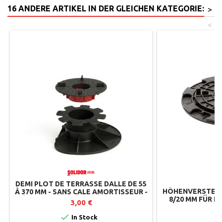
16 ANDERE ARTIKEL IN DER GLEICHEN KATEGORIE:
>
<
DEMI PLOT DE TERRASSE DALLE DE 55
HÖHENVERSTELL
À 370 MM - SANS CALE AMORTISSEUR -
8/20 MM FÜR 
RÉGLABLE PAR LE DESSUS - SOLIDOR
3,00 €
ESSENTIEL-R
1

In Stock