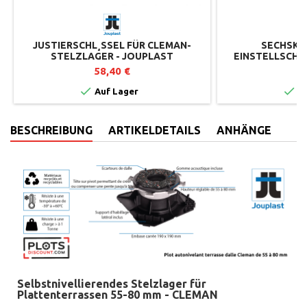
JUSTIERSCHL¸SSEL FÜR CLEMAN-
SECHSKA
STELZLAGER - JOUPLAST
EINSTELLSCHL
STELZLAGE
58,40 €
5


Auf Lager
Au
BESCHREIBUNG
ARTIKELDETAILS
ANHÄNGE
Selbstnivellierendes Stelzlager für
Plattenterrassen 55-80 mm - CLEMAN