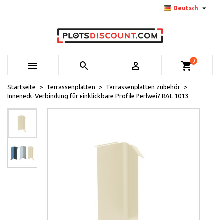

Deutsch
0



shopping_cart
Startseite
Terrassenplatten
Terrassenplatten zubehör
Inneneck-Verbindung für einklickbare Profile Perlwei? RAL 1013