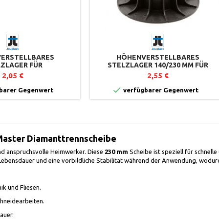
ERSTELLBARES
HÖHENVERSTELLBARES
ZLAGER FÜR
STELZLAGER 140/230 MM FÜR
RASSEN 50/80 MM -
FLIESENTERRASSEN ESSENTIEL-
2,05 €
2,55 €
-REIHE - JOUPLAST
REIHE - JOUPLAST

barer Gegenwert
verfügbarer Gegenwert
 Master Diamanttrennscheibe
 und anspruchsvolle Heimwerker. Diese
230 mm
Scheibe ist speziell für schnell
 Lebensdauer und eine vorbildliche Stabilität während der Anwendung, wodurc
ik und Fliesen.
hneidearbeiten.
auer.