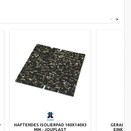
<
>
–
HAFTENDES ISOLIERPAD 160X140X3
GERADE V
MM - JOUPLAST
EINKLIC