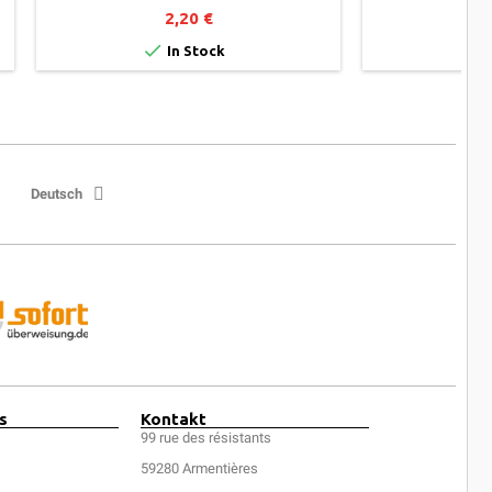
ALUMINIU
2,20 €


In Stock
Deutsch
s
Kontakt
99 rue des résistants
59280 Armentières