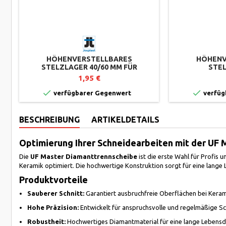
HÖHENVERSTELLBARES
HÖHENV
STELZLAGER 40/60 MM FÜR
STEL
PLATTENTERRASSEN ESSENTIEL-
PLATTENTER
1,95 €
REIHE JOUPLAST
ESSENTIEL


verfügbarer Gegenwert
verfüg
BESCHREIBUNG
ARTIKELDETAILS
Optimierung Ihrer Schneidearbeiten mit der UF
Die
UF Master Diamanttrennscheibe
ist die erste Wahl für Profis
Keramik optimiert. Die hochwertige Konstruktion sorgt für eine lange
Produktvorteile
Sauberer Schnitt:
Garantiert ausbruchfreie Oberflächen bei Keram
Hohe Präzision:
Entwickelt für anspruchsvolle und regelmäßige Sc
Robustheit:
Hochwertiges Diamantmaterial für eine lange Lebensd