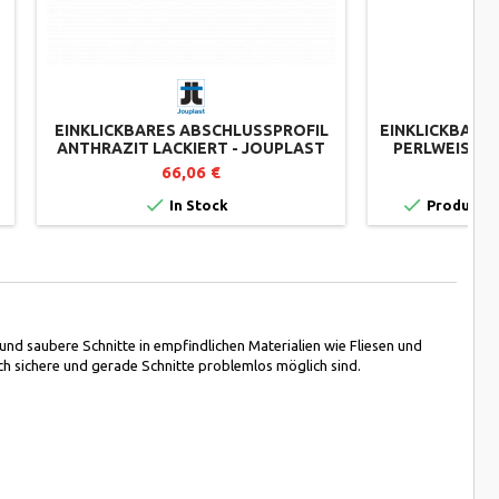
EINKLICKBARES ABSCHLUSSPROFIL
EINKLICKBARES
ANTHRAZIT LACKIERT - JOUPLAST
PERLWEISS RA
66,06 €


In Stock
Product av
e und saubere Schnitte in empfindlichen Materialien wie Fliesen und
h sichere und gerade Schnitte problemlos möglich sind.