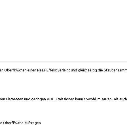
en Oberfl‰chen einen Nass-Effekt verleiht und gleichzeitig die Staubansammlu
chen Elementen und geringen VOC-Emissionen kann sowohl im Au?en- als auc
ere Oberfl‰che auftragen