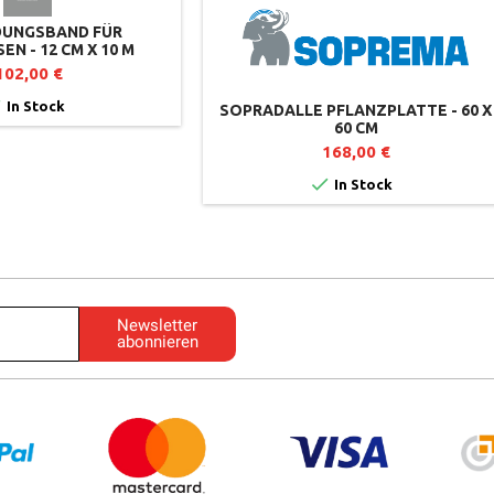
DUNGSBAND FÜR
N - 12 CM X 10 M
102,00 €

In Stock
SOPRADALLE PFLANZPLATTE - 60 X
60 CM
168,00 €

In Stock
Newsletter
abonnieren