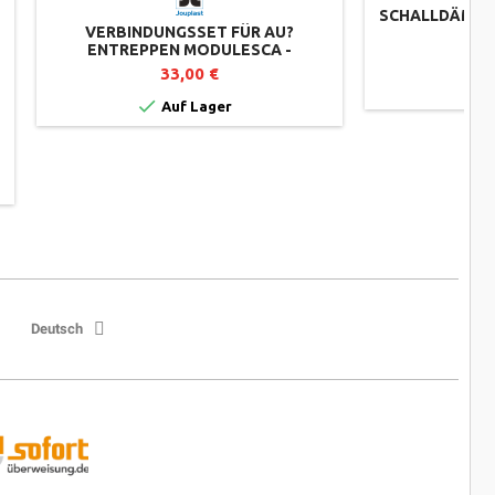
SCHALLDÄMMP
VERBINDUNGSSET FÜR AU?
– 
ENTREPPEN MODULESCA -
JOUPLAST
33,00 €


Auf Lager
Deutsch