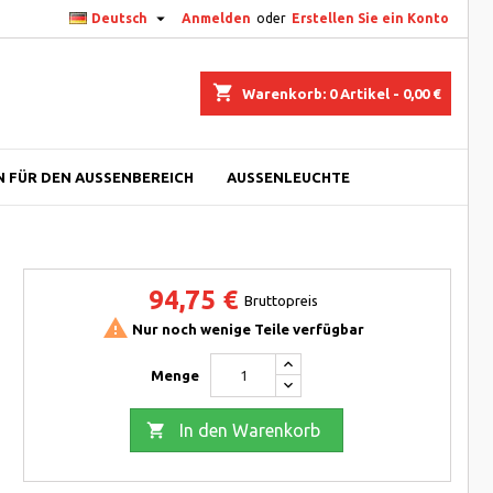

Deutsch
Anmelden
oder
Erstellen Sie ein Konto
shopping_cart
Warenkorb:
0
Artikel - 0,00 €
 FÜR DEN AUSSENBEREICH
AUSSENLEUCHTE
94,75 €
Bruttopreis

Nur noch wenige Teile verfügbar
Menge

In den Warenkorb