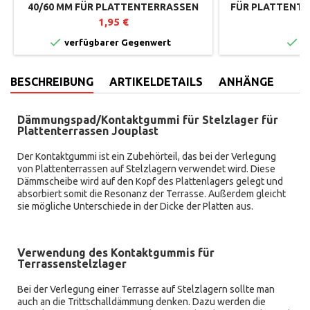
40/60 MM FÜR PLATTENTERRASSEN
FÜR PLATTENTE
ESSENTIEL-REIHE JOUPLAST
ESSENTIEL-R
1,95 €
2


verfügbarer Gegenwert
Au
BESCHREIBUNG
ARTIKELDETAILS
ANHÄNGE
Dämmungspad/Kontaktgummi für Stelzlager für
Plattenterrassen Jouplast
Der Kontaktgummi ist ein Zubehörteil, das bei der Verlegung
von Plattenterrassen auf Stelzlagern verwendet wird. Diese
Dämmscheibe wird auf den Kopf des Plattenlagers gelegt und
absorbiert somit die Resonanz der Terrasse. Außerdem gleicht
sie mögliche Unterschiede in der Dicke der Platten aus.
Verwendung des Kontaktgummis für
Terrassenstelzlager
Bei der Verlegung einer Terrasse auf Stelzlagern sollte man
auch an die Trittschalldämmung denken. Dazu werden die