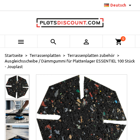

Deutsch
0



shopping_cart
Startseite
Terrassenplatten
Terrassenplatten zubehör
Ausgleichsscheibe / Dämmgummi für Plattenlager ESSENTIEL 100 Stück
- Jouplast