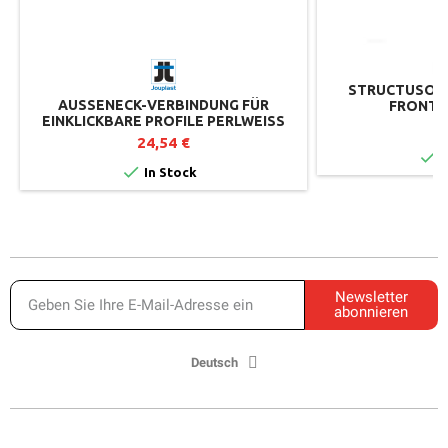
STRUCTUSOL
AUSSENECK-VERBINDUNG FÜR E
FRONTAL
INKLICKBARE PROFILE PERLWEISS RA
0
L 1013
24,54 €

I

In Stock
Newsletter
abonnieren
Deutsch