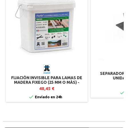
SEPARADOR 4, 
FIJACIÓN INVISIBLE PARA LAMAS DE
UNIDAD
MADERA FIXEGO (25 MM O MÁS) -
1
JOUPLAST
48,45 €

I

Enviado en 24h