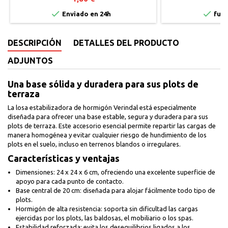


Enviado en 24h
fuer
DESCRIPCIÓN
DETALLES DEL PRODUCTO
ADJUNTOS
Una base sólida y duradera para sus plots de
terraza
La losa estabilizadora de hormigón Verindal está especialmente
diseñada para ofrecer una base estable, segura y duradera para sus
plots de terraza. Este accesorio esencial permite repartir las cargas de
manera homogénea y evitar cualquier riesgo de hundimiento de los
plots en el suelo, incluso en terrenos blandos o irregulares.
Características y ventajas
Dimensiones: 24 x 24 x 6 cm, ofreciendo una excelente superficie de
apoyo para cada punto de contacto.
Base central de 20 cm: diseñada para alojar fácilmente todo tipo de
plots.
Hormigón de alta resistencia: soporta sin dificultad las cargas
ejercidas por los plots, las baldosas, el mobiliario o los spas.
Estabilidad reforzada: evita los desequilibrios ligados a los