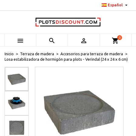

Español
0



shopping_cart
Inicio
Terraza de madera
Accesorios para terraza de madera
Losa estabilizadora de hormigón para plots - Verindal (24 x 24 x 6 cm)