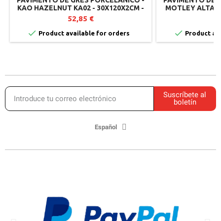
PAVIMENTO DE GRES PORCELÁNICO -
PAVIMENTO DE G
KAO HAZELNUT KA02 - 30X120X2CM -
MOTLEY ALTAMO
MIRAGE (LOTE DE 2)
(LO
52,85 €
4


Product available for orders
Product ava
Suscríbete al
boletín
Español