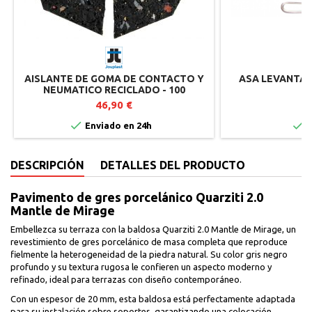
AISLANTE DE GOMA DE CONTACTO Y
ASA LEVANTA 
NEUMATICO RECICLADO - 100
UNIDADES
46,90 €
2


Enviado en 24h
I
DESCRIPCIÓN
DETALLES DEL PRODUCTO
Pavimento de gres porcelánico Quarziti 2.0
Mantle de Mirage
Embellezca su terraza con la baldosa Quarziti 2.0 Mantle de Mirage, un
revestimiento de gres porcelánico de masa completa que reproduce
fielmente la heterogeneidad de la piedra natural. Su color gris negro
profundo y su textura rugosa le confieren un aspecto moderno y
refinado, ideal para terrazas con diseño contemporáneo.
Con un espesor de 20 mm, esta baldosa está perfectamente adaptada
para su instalación sobre soportes, garantizando una colocación