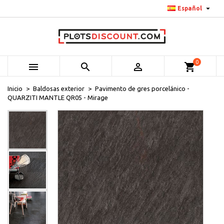

Español
0



shopping_cart
Inicio
Baldosas exterior
Pavimento de gres porcelánico -
QUARZITI MANTLE QR05 - Mirage