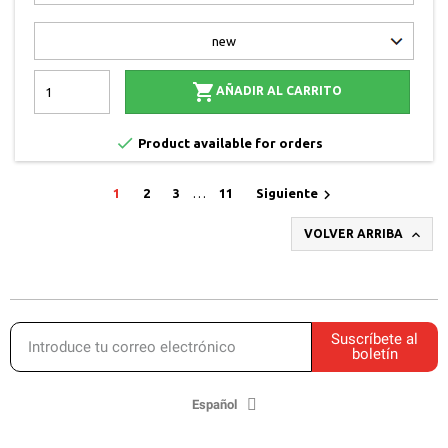

AÑADIR AL CARRITO

Product available for orders

1
2
3
…
11
Siguiente

VOLVER ARRIBA
Suscríbete al
boletín
Español