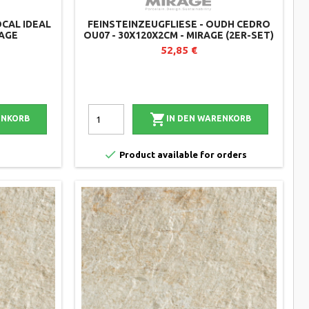
OCAL IDEAL
FEINSTEINZEUGFLIESE - OUDH CEDRO
RAGE
OU07 - 30X120X2CM - MIRAGE (2ER-SET)
52,85 €

ENKORB
IN DEN WARENKORB

Product available for orders