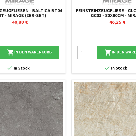
ZEUGFLIESEN - BALTICA BT04
FEINSTEINZEUGFLIESE - GL
IT - MIRAGE (2ER-SET)
GC03 - 80X80CM - MI
40,80 €
46,25 €


IN DEN WARENKORB
IN DEN WAR


In Stock
In Stock