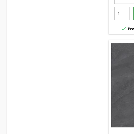

Pro