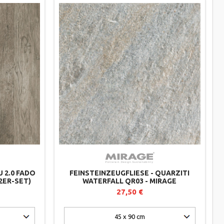
U 2.0 FADO
FEINSTEINZEUGFLIESE - QUARZITI
(2ER-SET)
WATERFALL QR03 - MIRAGE
27,50 €