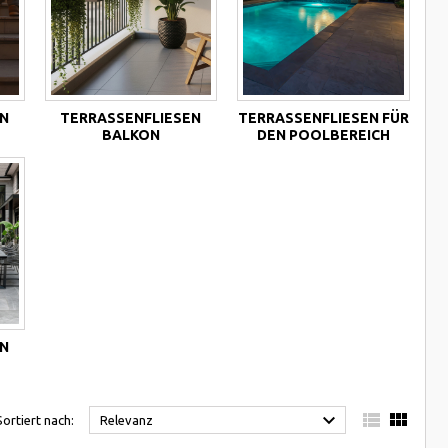
N
TERRASSENFLIESEN
TERRASSENFLIESEN FÜR
BALKON
DEN POOLBEREICH
N



Sortiert nach:
Relevanz