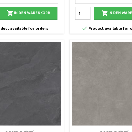


IN DEN WARENKORB
IN DEN WAR

duct available for orders
Product available for 