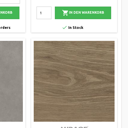

ENKORB
IN DEN WARENKORB

orders
In Stock