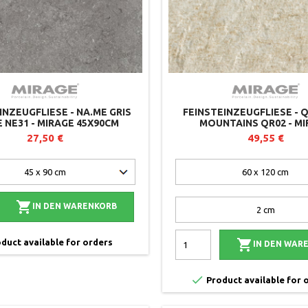
INZEUGFLIESE - NA.ME GRIS
FEINSTEINZEUGFLIESE - 
 NE31 - MIRAGE 45X90CM
MOUNTAINS QR02 - M
27,50 €
49,55 €

IN DEN WARENKORB

duct available for orders
IN DEN WAR

Product available for 