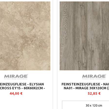
EINZEUGFLIESE - ELYSIAN
FEINSTEINZEUGFLIESE - NA
CROSS EY15 - 60X60X2CM -
NA01 - MIRAGE 30X120CM 
MIRAGE (2ER-SET)
44,00 €
52,85 €