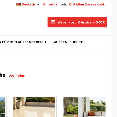

Deutsch
Anmelden
oder
Erstellen Sie ein Konto
shopping_cart
Warenkorb:
0
Artikel - 0,00 €
 FÜR DEN AUSSENBEREICH
AUSSENLEUCHTE
che
Voir plus