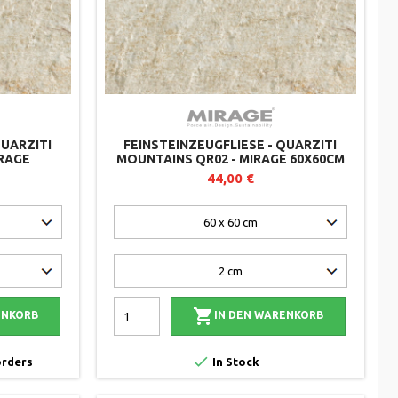
QUARZITI
FEINSTEINZEUGFLIESE - QUARZITI
IRAGE
MOUNTAINS QR02 - MIRAGE 60X60CM
(2ER-SET)
44,00 €

ENKORB
IN DEN WARENKORB

orders
In Stock