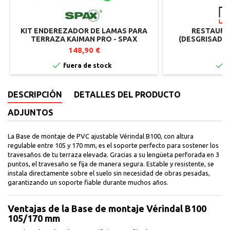
KIT ENDEREZADOR DE LAMAS PARA
RESTAURA
TERRAZA KAIMAN PRO - SPAX
(DESGRISADOR
TERRAZA 
148,90 €
1


fuera de stock
I
DESCRIPCIÓN
DETALLES DEL PRODUCTO
ADJUNTOS
La Base de montaje de PVC ajustable Vérindal B100, con altura
regulable entre 105 y 170 mm, es el soporte perfecto para sostener los
travesaños de tu terraza elevada. Gracias a su lengüeta perforada en 3
puntos, el travesaño se fija de manera segura. Estable y resistente, se
instala directamente sobre el suelo sin necesidad de obras pesadas,
garantizando un soporte fiable durante muchos años.
Ventajas de la Base de montaje Vérindal B100
105/170 mm