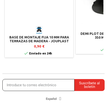
DEMI PLOT DE T
BASE DE MONTAJE FIJA 10 MM PARA
350 MM
TERRAZAS DE MADERA - JOUPLAST
1
0,90 €

I

Enviado en 24h
Suscríbete al
boletín
Español