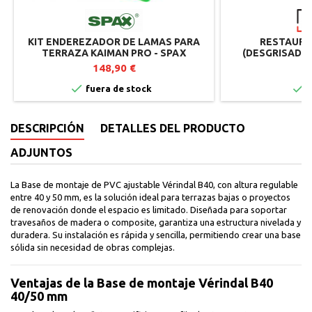
KIT ENDEREZADOR DE LAMAS PARA
RESTAURA
TERRAZA KAIMAN PRO - SPAX
(DESGRISADOR
TERRAZA 
148,90 €
1


fuera de stock
I
DESCRIPCIÓN
DETALLES DEL PRODUCTO
ADJUNTOS
La Base de montaje de PVC ajustable Vérindal B40, con altura regulable
entre 40 y 50 mm, es la solución ideal para terrazas bajas o proyectos
de renovación donde el espacio es limitado. Diseñada para soportar
travesaños de madera o composite, garantiza una estructura nivelada y
duradera. Su instalación es rápida y sencilla, permitiendo crear una base
sólida sin necesidad de obras complejas.
Ventajas de la Base de montaje Vérindal B40
40/50 mm