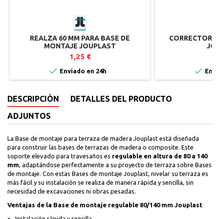
REALZA 60 MM PARA BASE DE
CORRECTOR DE
MONTAJE JOUPLAST
JO
1,25 €
1


Enviado en 24h
Envi
DESCRIPCIÓN
DETALLES DEL PRODUCTO
ADJUNTOS
La Base de montaje para terraza de madera Jouplast está diseñada
para construir las bases de terrazas de madera o composite. Este
soporte elevado para travesaños es
regulable en altura de 80 a 140
mm
, adaptándose perfectamente a su proyecto de terraza sobre Bases
de montaje. Con estas Bases de montaje Jouplast, nivelar su terraza es
más fácil y su instalación se realiza de manera rápida y sencilla, sin
necesidad de excavaciones ni obras pesadas.
Ventajas de la Base de montaje regulable 80/140 mm Jouplast
Instalación rápida y sencilla