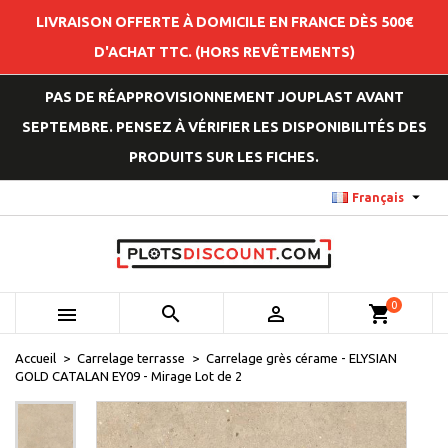
LIVRAISON OFFERTE À DOMICILE EN FRANCE DÈS 500€
D'ACHAT TTC. (HORS REVÊTEMENTS)
PAS DE RÉAPPROVISIONNEMENT JOUPLAST AVANT
SEPTEMBRE. PENSEZ À VÉRIFIER LES DISPONIBILITÉS DES
PRODUITS SUR LES FICHES.

Français
0



shopping_cart
Accueil
Carrelage terrasse
Carrelage grès cérame - ELYSIAN
GOLD CATALAN EY09 - Mirage Lot de 2