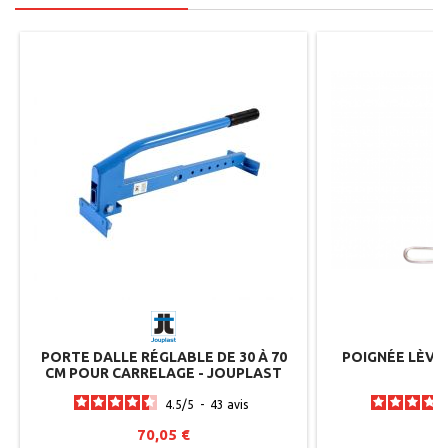
PORTE DALLE RÉGLABLE DE 30 À 70
POIGNÉE LÈVE
CM POUR CARRELAGE - JOUPLAST
4.5
/
5
-
43
avis
70,05 €
2