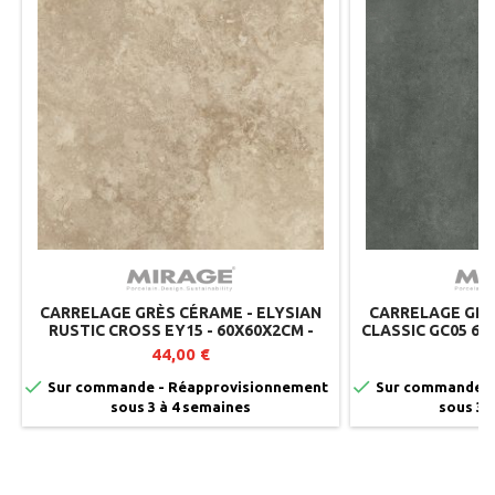
CARRELAGE GRÈS CÉRAME - ELYSIAN
CARRELAGE GRÈ
RUSTIC CROSS EY15 - 60X60X2CM -
CLASSIC GC05 60
MIRAGE (LOT DE 2)
44,00 €
4


Sur commande - Réapprovisionnement
Sur commande -
sous 3 à 4 semaines
sous 3 