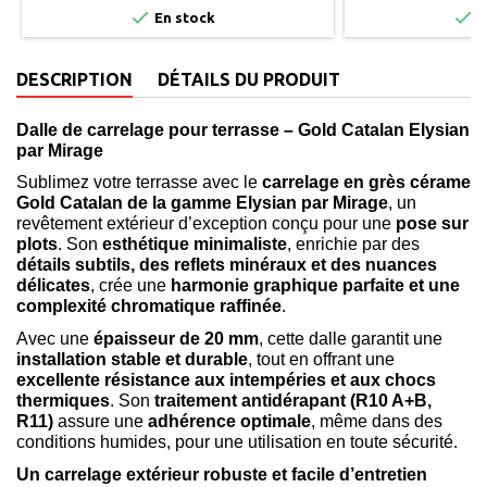


En stock
E
DESCRIPTION
DÉTAILS DU PRODUIT
Dalle de carrelage pour terrasse – Gold Catalan Elysian
par Mirage
Sublimez votre terrasse avec le
carrelage en grès cérame
Gold Catalan de la gamme Elysian par Mirage
, un
revêtement extérieur d’exception conçu pour une
pose sur
plots
. Son
esthétique minimaliste
, enrichie par des
détails subtils, des reflets minéraux et des nuances
délicates
, crée une
harmonie graphique parfaite et une
complexité chromatique raffinée
.
Avec une
épaisseur de 20 mm
, cette dalle garantit une
installation stable et durable
, tout en offrant une
excellente résistance aux intempéries et aux chocs
thermiques
. Son
traitement antidérapant (R10 A+B,
R11)
assure une
adhérence optimale
, même dans des
conditions humides, pour une utilisation en toute sécurité.
Un carrelage extérieur robuste et facile d’entretien