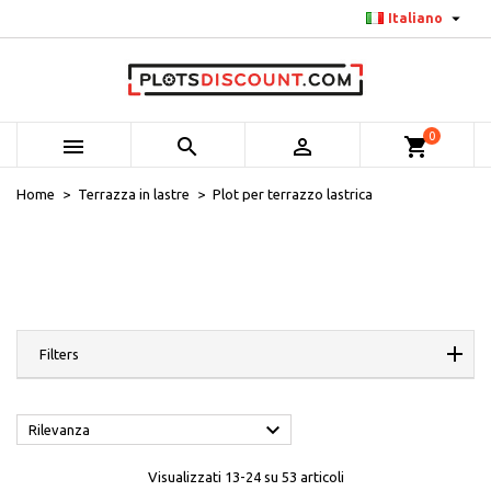

Italiano
0



shopping_cart
Home
Terrazza in lastre
Plot per terrazzo lastrica
Filters

Rilevanza
Visualizzati 13-24 su 53 articoli