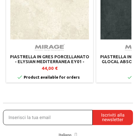
PIASTRELLA IN GRES PORCELLANATO
PIASTRELLA IN 
- ELYSIAN MEDITERRANEA EY01 -
GLOCAL ABSOLU
MIRAGE LOTTO DI 2
SPESS
44,00 €
4


Product available for orders
I
Iscriviti alla
newsletter
Italiano