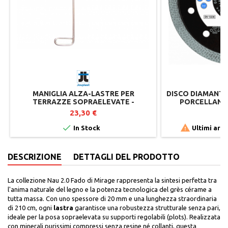
MANIGLIA ALZA-LASTRE PER
DISCO DIAMANTA
TERRAZZE SOPRAELEVATE -
PORCELLANAT
JOUPLAST
SA
23,30 €
6


In Stock
Ultimi arti
DESCRIZIONE
DETTAGLI DEL PRODOTTO
La collezione Nau 2.0 Fado di Mirage rappresenta la sintesi perfetta tra
l'anima naturale del legno e la potenza tecnologica del grès cérame a
tutta massa. Con uno spessore di 20 mm e una lunghezza straordinaria
di 210 cm, ogni
lastra
garantisce una robustezza strutturale senza pari,
ideale per la posa sopraelevata su supporti regolabili (plots). Realizzata
con minerali purissimi compressi senza resine né collanti, questa