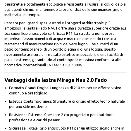
piastrella
è totalmente ecologica e resistente all'usura, ai cicli di gelo e
agli agenti chimici, mantenendo la profondità delle sue nuances grigie
inalterata nel tempo.
Pensata per i grandi spazi esterni e i progetti architettonici più
ambiziosi, la
lastra
Fado NA01 offre una sicurezza superiore grazie alla
sua superficie antiscivolo certificata R11. La struttura non porosa
impedisce l'assorbimento di acqua e macchie, eliminando i costosi
trattamenti di manutenzione tipici del vero legno. Che si tratti di un
patio contemporaneo, di un bordo piscina o di una loggia, questo
rivestimento assicura un risultato estetico impeccabile e una facilità di
pulizia estrema, garantendo al contempo la massima conformità alle
normative internazionali EN14411 e ISO13006.
Vantaggi della lastra Mirage Nau 2.0 Fado
Formato Grandi Doghe: Lunghezza di 210 cm per un effetto visivo
continuo e prestigioso.
Estetica Contemporanea: Sfumature di grigio effetto legno naturale
per uno stile moderno.
Resistenza Estrema: Spessore 2 cm progettato per l'outdoor
professionale e carichi pesanti.
Sicurezza Totale: Grip antiscivolo R11 per un utilizzo sicuro anche in