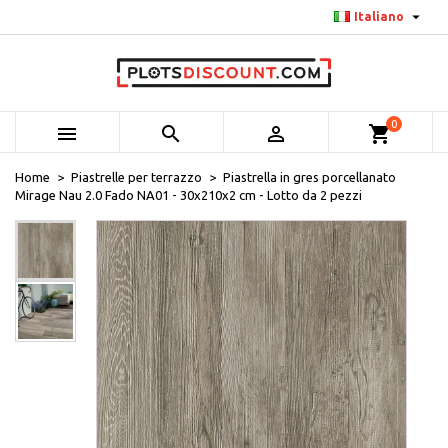

Italiano
0



shopping_cart
Home
Piastrelle per terrazzo
Piastrella in gres porcellanato
Mirage Nau 2.0 Fado NA01 - 30x210x2 cm - Lotto da 2 pezzi