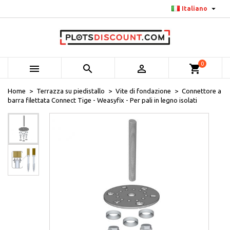

Italiano
0



shopping_cart
Home
Terrazza su piedistallo
Vite di fondazione
Connettore a
barra filettata Connect Tige - Weasyfix - Per pali in legno isolati