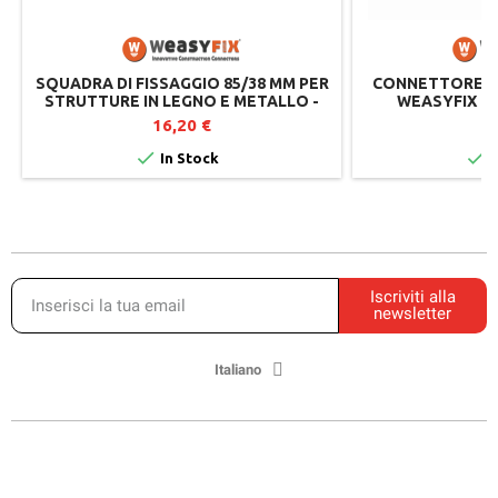
SQUADRA DI FISSAGGIO 85/38 MM PER
CONNETTORE A 
STRUTTURE IN LEGNO E METALLO -
WEASYFIX - P
WEASYFIX
FONDAZIO
16,20 €
2


In Stock
I
Iscriviti alla
newsletter
Italiano