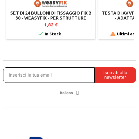
SET DI 24 BULLONI DI FISSAGGIO FIX B
TESTA DI AVVI
30 - WEASYFIX - PER STRUTTURE
- ADATTATO
CONNECT WOOD
FONDAZION
1,82 €
63


In Stock
Ultimi arti
Iscriviti alla
newsletter
Italiano