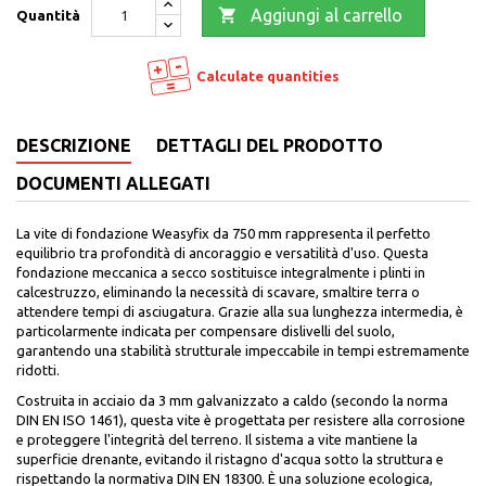

Aggiungi al carrello
Quantità
Calculate quantities
DESCRIZIONE
DETTAGLI DEL PRODOTTO
DOCUMENTI ALLEGATI
La vite di fondazione Weasyfix da 750 mm rappresenta il perfetto
equilibrio tra profondità di ancoraggio e versatilità d'uso. Questa
fondazione meccanica a secco sostituisce integralmente i plinti in
calcestruzzo, eliminando la necessità di scavare, smaltire terra o
attendere tempi di asciugatura. Grazie alla sua lunghezza intermedia, è
particolarmente indicata per compensare dislivelli del suolo,
garantendo una stabilità strutturale impeccabile in tempi estremamente
ridotti.
Costruita in acciaio da 3 mm galvanizzato a caldo (secondo la norma
DIN EN ISO 1461), questa vite è progettata per resistere alla corrosione
e proteggere l'integrità del terreno. Il sistema a vite mantiene la
superficie drenante, evitando il ristagno d'acqua sotto la struttura e
rispettando la normativa DIN EN 18300. È una soluzione ecologica,