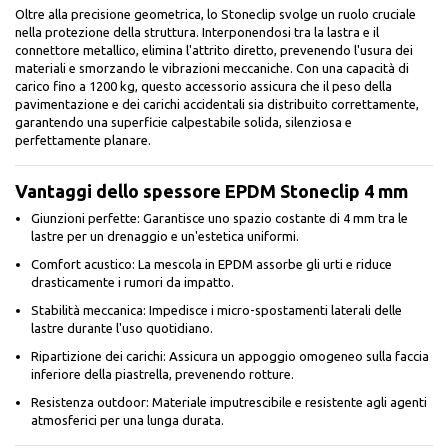
Oltre alla precisione geometrica, lo Stoneclip svolge un ruolo cruciale
nella protezione della struttura. Interponendosi tra la lastra e il
connettore metallico, elimina l'attrito diretto, prevenendo l'usura dei
materiali e smorzando le vibrazioni meccaniche. Con una capacità di
carico fino a 1200 kg, questo accessorio assicura che il peso della
pavimentazione e dei carichi accidentali sia distribuito correttamente,
garantendo una superficie calpestabile solida, silenziosa e
perfettamente planare.
Vantaggi dello spessore EPDM Stoneclip 4 mm
Giunzioni perfette: Garantisce uno spazio costante di 4 mm tra le
lastre per un drenaggio e un'estetica uniformi.
Comfort acustico: La mescola in EPDM assorbe gli urti e riduce
drasticamente i rumori da impatto.
Stabilità meccanica: Impedisce i micro-spostamenti laterali delle
lastre durante l'uso quotidiano.
Ripartizione dei carichi: Assicura un appoggio omogeneo sulla faccia
inferiore della piastrella, prevenendo rotture.
Resistenza outdoor: Materiale imputrescibile e resistente agli agenti
atmosferici per una lunga durata.