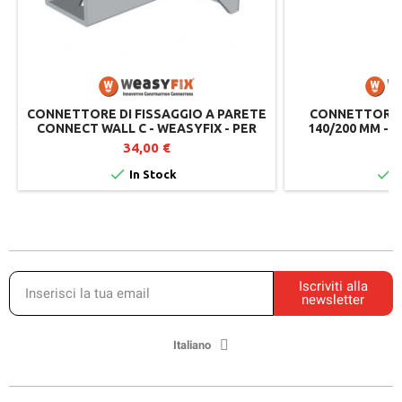
CONNETTORE DI FISSAGGIO A PARETE
CONNETTORE P
CONNECT WALL C - WEASYFIX - PER
140/200 MM - 
PROFILI A C
GALVANIZZ
34,00 €
3


In Stock
I
Iscriviti alla
newsletter
Italiano