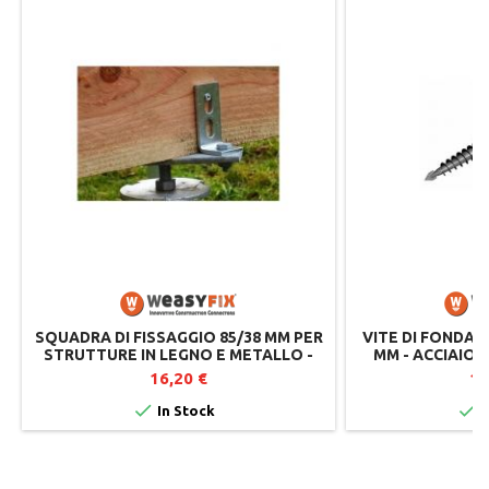
SQUADRA DI FISSAGGIO 85/38 MM PER
VITE DI FONDAZ
STRUTTURE IN LEGNO E METALLO -
MM - ACCIAIO
WEASYFIX
DISLIVE
16,20 €
11


In Stock
I