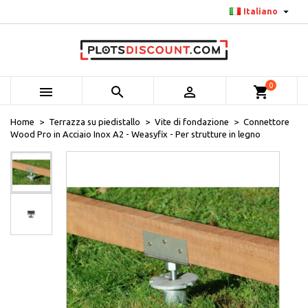

Italiano
0



shopping_cart
Home
Terrazza su piedistallo
Vite di fondazione
Connettore
Wood Pro in Acciaio Inox A2 - Weasyfix - Per strutture in legno