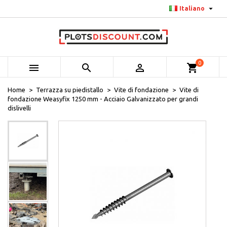

Italiano
0



shopping_cart
Home
Terrazza su piedistallo
Vite di fondazione
Vite di
fondazione Weasyfix 1250 mm - Acciaio Galvanizzato per grandi
dislivelli