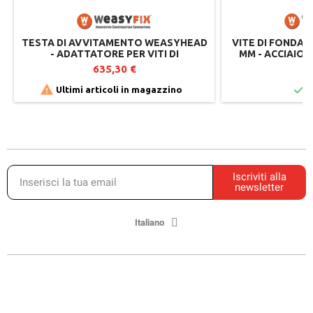
TESTA DI AVVITAMENTO WEASYHEAD
VITE DI FONDAZ
- ADATTATORE PER VITI DI
MM - ACCIAIO
FONDAZIONE - WEASYFIX
SUOLI SCIO
635,30 €
9


Ultimi articoli in magazzino
I
Iscriviti alla
newsletter
Italiano