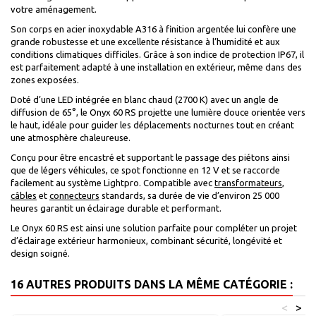
votre aménagement.
Son corps en acier inoxydable A316 à finition argentée lui confère une
grande robustesse et une excellente résistance à l’humidité et aux
conditions climatiques difficiles. Grâce à son indice de protection IP67, il
est parfaitement adapté à une installation en extérieur, même dans des
zones exposées.
Doté d’une LED intégrée en blanc chaud (2700 K) avec un angle de
diffusion de 65°, le Onyx 60 RS projette une lumière douce orientée vers
le haut, idéale pour guider les déplacements nocturnes tout en créant
une atmosphère chaleureuse.
Conçu pour être encastré et supportant le passage des piétons ainsi
que de légers véhicules, ce spot fonctionne en 12 V et se raccorde
facilement au système Lightpro. Compatible avec
transformateurs
,
câbles
et
connecteurs
standards, sa durée de vie d’environ 25 000
heures garantit un éclairage durable et performant.
Le Onyx 60 RS est ainsi une solution parfaite pour compléter un projet
d’éclairage extérieur harmonieux, combinant sécurité, longévité et
design soigné.
16 AUTRES PRODUITS DANS LA MÊME CATÉGORIE :
<
>