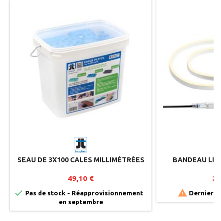
SEAU DE 3X100 CALES MILLIMÉTRÉES
BANDEAU LED
49,10 €
22


Pas de stock - Réapprovisionnement
Derniers a
en septembre