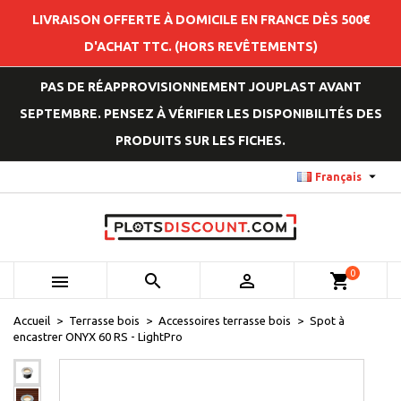
LIVRAISON OFFERTE À DOMICILE EN FRANCE DÈS 500€
D'ACHAT TTC. (HORS REVÊTEMENTS)
PAS DE RÉAPPROVISIONNEMENT JOUPLAST AVANT
SEPTEMBRE. PENSEZ À VÉRIFIER LES DISPONIBILITÉS DES
PRODUITS SUR LES FICHES.

Français
0



shopping_cart
Accueil
Terrasse bois
Accessoires terrasse bois
Spot à
encastrer ONYX 60 RS - LightPro