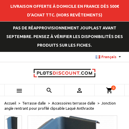
LIVRAISON OFFERTE À DOMICILE EN FRANCE DÈS 500€
D'ACHAT TTC. (HORS REVÊTEMENTS)
PAS DE RÉAPPROVISIONNEMENT JOUPLAST AVANT
SEPTEMBRE. PENSEZ À VÉRIFIER LES DISPONIBILITÉS DES
PRODUITS SUR LES FICHES.

Français
0



shopping_cart
Accueil
Terrasse dalle
Accessoires terrasse dalle
Jonction
angle rentrant pour profilé clipsable Laqué Anthracite