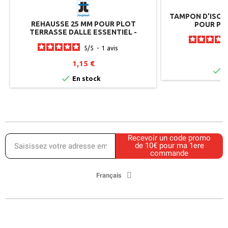
TAMPON D'ISOL
REHAUSSE 25 MM POUR PLOT
POUR PL
TERRASSE DALLE ESSENTIEL -
JOUPLAST
5
/
5
-
1
avis
0
1,15 €

E

En stock
Recevoir un code promo
de 10€ pour ma 1ere
commande
Français