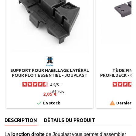
SUPPORT POUR HABILLAGE LATÉRAL
TÉ DE FIN
POUR PLOT ESSENTIEL - JOUPLAST
PROFILDECK - CA
JO
4.5
/
5
-
187
avis
2,05 €
5


En stock
Derniers a
DESCRIPTION
DÉTAILS DU PRODUIT
La
jonction droite
de Jouplast vous permet d’assembler