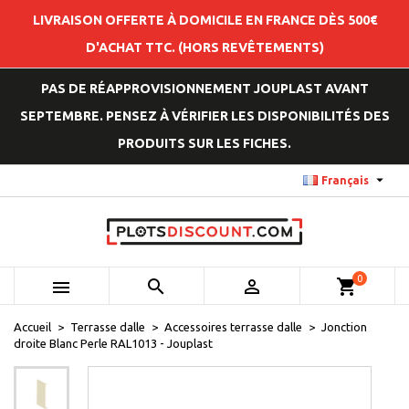
LIVRAISON OFFERTE À DOMICILE EN FRANCE DÈS 500€
D'ACHAT TTC. (HORS REVÊTEMENTS)
PAS DE RÉAPPROVISIONNEMENT JOUPLAST AVANT
SEPTEMBRE. PENSEZ À VÉRIFIER LES DISPONIBILITÉS DES
PRODUITS SUR LES FICHES.

Français
0



shopping_cart
Accueil
Terrasse dalle
Accessoires terrasse dalle
Jonction
droite Blanc Perle RAL1013 - Jouplast