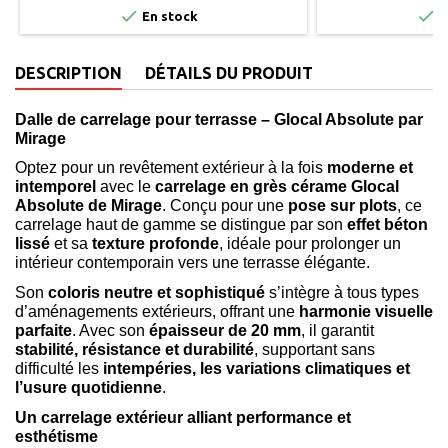


En stock
E
DESCRIPTION
DÉTAILS DU PRODUIT
Dalle de carrelage pour terrasse – Glocal Absolute par
Mirage
Optez pour un revêtement extérieur à la fois
moderne et
intemporel
avec le
carrelage en grès cérame Glocal
Absolute de Mirage
. Conçu pour une
pose sur plots
, ce
carrelage haut de gamme se distingue par son
effet béton
lissé
et sa
texture profonde
, idéale pour prolonger un
intérieur contemporain vers une terrasse élégante.
Son
coloris neutre et sophistiqué
s’intègre à tous types
d’aménagements extérieurs, offrant une
harmonie visuelle
parfaite
. Avec son
épaisseur de 20 mm
, il garantit
stabilité, résistance et durabilité
, supportant sans
difficulté les
intempéries, les variations climatiques et
l’usure quotidienne
.
Un carrelage extérieur alliant performance et
esthétisme