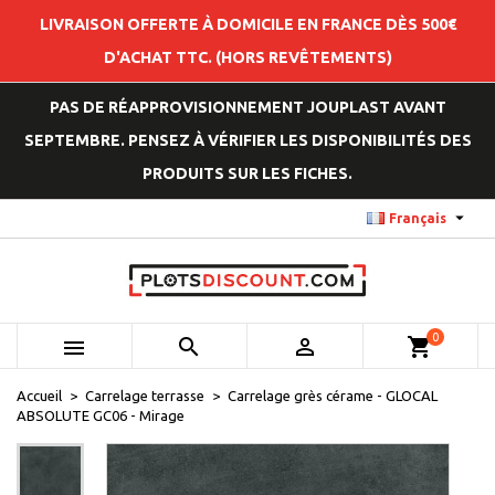
LIVRAISON OFFERTE À DOMICILE EN FRANCE DÈS 500€
D'ACHAT TTC. (HORS REVÊTEMENTS)
PAS DE RÉAPPROVISIONNEMENT JOUPLAST AVANT
SEPTEMBRE. PENSEZ À VÉRIFIER LES DISPONIBILITÉS DES
PRODUITS SUR LES FICHES.

Français
0



shopping_cart
Accueil
Carrelage terrasse
Carrelage grès cérame - GLOCAL
ABSOLUTE GC06 - Mirage