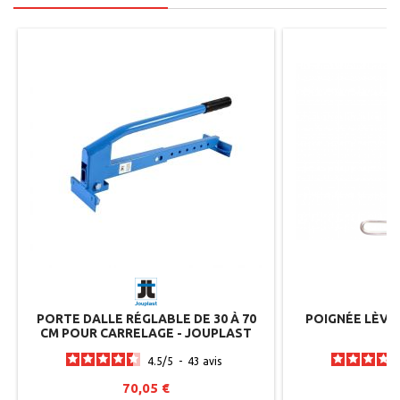
PORTE DALLE RÉGLABLE DE 30 À 70
POIGNÉE LÈVE
CM POUR CARRELAGE - JOUPLAST
4.5
/
5
-
43
avis
70,05 €
2