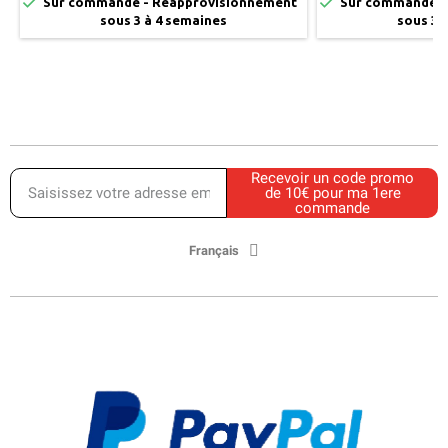


Sur commande - Réapprovisionnement
Sur commande -
sous 3 à 4 semaines
sous 3 
Recevoir un code promo
de 10€ pour ma 1ere
commande
Français