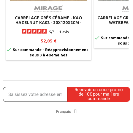
CARRELAGE GRÈS CÉRAME - KAO
CARRELAGE GRÈS
HAZELNUT KA02 - 30X120X2CM -
WATERFALL
MIRAGE (LOT DE 2)
2
5
/
5
-
1
avis

Sur commande -
52,85 €
sous 3 

Sur commande - Réapprovisionnement
sous 3 à 4 semaines
Recevoir un code promo
de 10€ pour ma 1ere
commande
Français