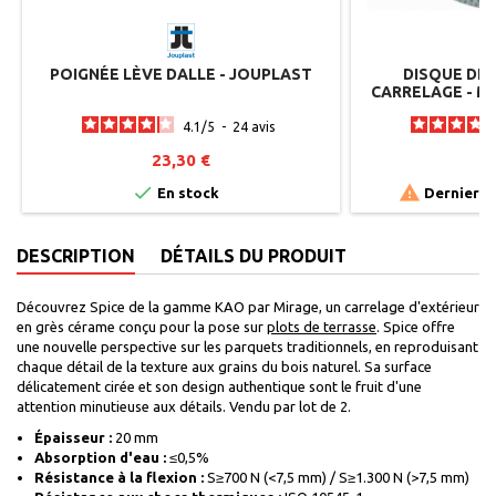
POIGNÉE LÈVE DALLE - JOUPLAST
DISQUE DIA
CARRELAGE - M
4.1
/
5
-
24
avis
23,30 €
6


En stock
Derniers a
DESCRIPTION
DÉTAILS DU PRODUIT
Découvrez Spice de la gamme KAO par Mirage, un carrelage d'extérieur
en grès cérame conçu pour la pose sur
plots de terrasse
. Spice offre
une nouvelle perspective sur les parquets traditionnels, en reproduisant
chaque détail de la texture aux grains du bois naturel. Sa surface
délicatement cirée et son design authentique sont le fruit d'une
attention minutieuse aux détails. Vendu par lot de 2.
Épaisseur :
20 mm
Absorption d'eau :
≤0,5%
Résistance à la flexion :
S≥700 N (<7,5 mm) / S≥1.300 N (>7,5 mm)