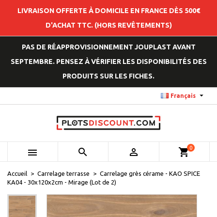
LIVRAISON OFFERTE À DOMICILE EN FRANCE DÈS 500€
D'ACHAT TTC. (HORS REVÊTEMENTS)
PAS DE RÉAPPROVISIONNEMENT JOUPLAST AVANT
SEPTEMBRE. PENSEZ À VÉRIFIER LES DISPONIBILITÉS DES
PRODUITS SUR LES FICHES.

Français
0



shopping_cart
Accueil
Carrelage terrasse
Carrelage grès cérame - KAO SPICE
KA04 - 30x120x2cm - Mirage (Lot de 2)