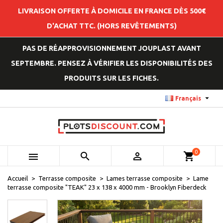
LIVRAISON OFFERTE À DOMICILE EN FRANCE DÈS 500€
D'ACHAT TTC. (HORS REVÊTEMENTS)
PAS DE RÉAPPROVISIONNEMENT JOUPLAST AVANT
SEPTEMBRE. PENSEZ À VÉRIFIER LES DISPONIBILITÉS DES
PRODUITS SUR LES FICHES.

Français
0



shopping_cart
Accueil
Terrasse composite
Lames terrasse composite
Lame
terrasse composite "TEAK" 23 x 138 x 4000 mm - Brooklyn Fiberdeck