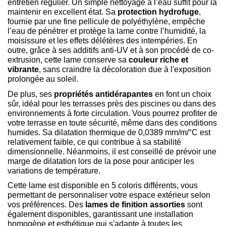
entretien régulier. Un simple nettoyage à l’eau suffit pour la
maintenir en excellent état. Sa
protection hydrofuge
,
fournie par une fine pellicule de polyéthylène, empêche
l’eau de pénétrer et protège la lame contre l’humidité, la
moisissure et les effets délétères des intempéries. En
outre, grâce à ses additifs anti-UV et à son procédé de co-
extrusion, cette lame conserve sa
couleur riche et
vibrante
, sans craindre la décoloration due à l'exposition
prolongée au soleil.
De plus, ses
propriétés antidérapantes
en font un choix
sûr, idéal pour les terrasses près des piscines ou dans des
environnements à forte circulation. Vous pourrez profiter de
votre terrasse en toute sécurité, même dans des conditions
humides. Sa dilatation thermique de 0,0389 mm/m/°C est
relativement faible, ce qui contribue à sa stabilité
dimensionnelle. Néanmoins, il est conseillé de prévoir une
marge de dilatation lors de la pose pour anticiper les
variations de température.
Cette lame est disponible en 5 coloris différents, vous
permettant de personnaliser votre espace extérieur selon
vos préférences. Des
lames de finition assorties
sont
également disponibles, garantissant une installation
homogène et esthétique qui s'adapte à toutes les