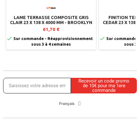
LAME TERRASSE COMPOSITE GRIS
FINITION TER
CLAIR 23 X 138 X 4000 MM - BROOKLYN
CEDAR 23 X 138 
FIBERDECK
FIB
61,70 €
6


Sur commande - Réapprovisionnement
Sur commande -
sous 3 à 4 semaines
sous 3 
Recevoir un code promo
de 10€ pour ma 1ere
commande
Français