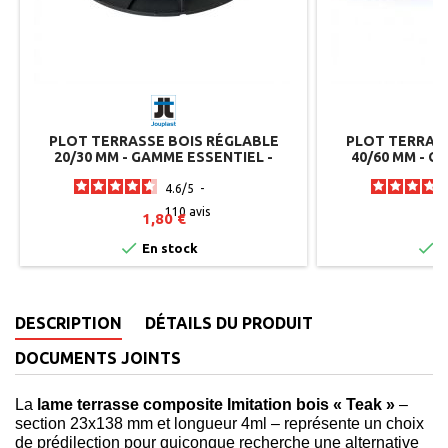
PLOT TERRASSE BOIS RÉGLABLE
PLOT TERRASS
20/30 MM - GAMME ESSENTIEL -
40/60 MM - G
JOUPLAST
JO
4.6
/
5
-
110
avis
1,80 €
1


En stock
E
DESCRIPTION
DÉTAILS DU PRODUIT
DOCUMENTS JOINTS
La
lame terrasse composite Imitation bois « Teak »
–
section 23x138 mm et longueur 4ml – représente un choix
de prédilection pour quiconque recherche une alternative