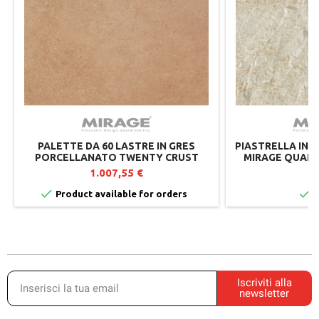
PALETTE DA 60 LASTRE IN GRES
PIASTRELLA IN 
PORCELLANATO TWENTY CRUST
MIRAGE QUARZ
TW01 - 60X60 CM - SPESSORE 20 MM
QR02 - 60X60X
1.007,55 €
4
P


Product available for orders
I
Iscriviti alla
newsletter