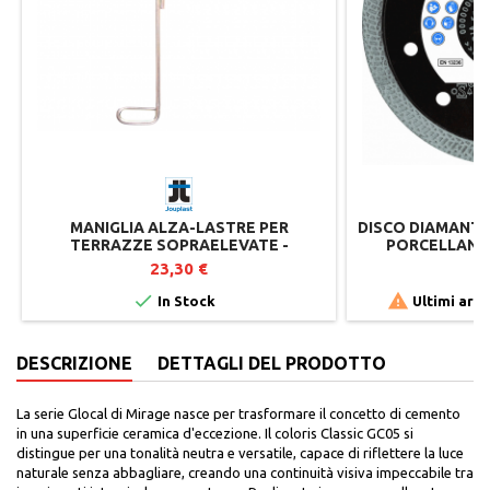
MANIGLIA ALZA-LASTRE PER
DISCO DIAMANTA
TERRAZZE SOPRAELEVATE -
PORCELLANAT
JOUPLAST
SA
23,30 €
6


In Stock
Ultimi arti
DESCRIZIONE
DETTAGLI DEL PRODOTTO
La serie Glocal di Mirage nasce per trasformare il concetto di cemento
in una superficie ceramica d'eccezione. Il coloris Classic GC05 si
distingue per una tonalità neutra e versatile, capace di riflettere la luce
naturale senza abbagliare, creando una continuità visiva impeccabile tra