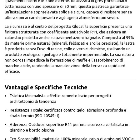
i pavimenti interni e le zone esterne. Realizzata in gres porcellanato
tutta massa con uno spessore di 20 mm, questa piastrella garantisce
un'installazione sopraelevata solida e sicura, capace di resistere senza
alterazioni ai carichi pesanti e agli agenti atmosferici più severi.
La sicurezza è al centro del progetto Glocal: la superficie presenta una
finitura strutturata con coefficiente antiscivolo R11, che assicura un
calpestio protetto anche su pavimentazioni bagnate. Composta al 99%
da materie prime naturali (minerali, feldspati e argille pregiate), la lastra
è prodotta senza l'uso di resine, colle o vernici chimiche, risultando un
prodotto ecologico, ignifugo e totalmente impermeabile. La sua natura
non porosa impedisce la formazione di muffe e l'assorbimento di
macchie acide, rendendo la manutenzione della terrazza rapida ed
efficace.
Vantaggi e Specifiche Tecniche
Estetica Minimalista: effetto cemento liscio per progetti
architettonici di tendenza
Resistenza Totale: certificata contro gelo, abrasione profonda e
sbalzi termici (ISO 10545-1)
Aderenza Outdoor: superficie R11 per una sicurezza certificata in
giardino e bordo piscina
Eco-Sostenibilità: materiale 100% minerale, privo di emissioni VOC e