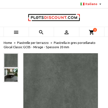

Italiano
0



shopping_cart
Home
Piastrelle per terrazzo
Piastrella in gres porcellanato
Glocal Classic GC05 - Mirage - Spessore 20 mm