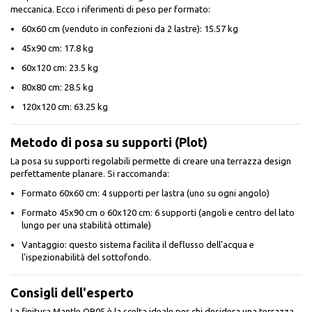
meccanica. Ecco i riferimenti di peso per formato:
60x60 cm (venduto in confezioni da 2 lastre): 15.57 kg
45x90 cm: 17.8 kg
60x120 cm: 23.5 kg
80x80 cm: 28.5 kg
120x120 cm: 63.25 kg
Metodo di posa su supporti (Plot)
La posa su supporti regolabili permette di creare una terrazza design
perfettamente planare. Si raccomanda:
Formato 60x60 cm: 4 supporti per lastra (uno su ogni angolo)
Formato 45x90 cm o 60x120 cm: 6 supporti (angoli e centro del lato
lungo per una stabilità ottimale)
Vantaggio: questo sistema facilita il deflusso dell'acqua e
l'ispezionabilità del sottofondo.
Consigli dell'esperto
La finitura Mantle QR05 è la scelta ideale per chi desidera una terrazza