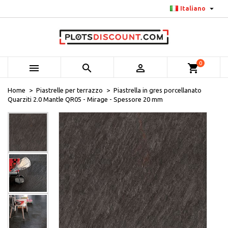

Italiano
0



shopping_cart
Home
Piastrelle per terrazzo
Piastrella in gres porcellanato
Quarziti 2.0 Mantle QR05 - Mirage - Spessore 20 mm