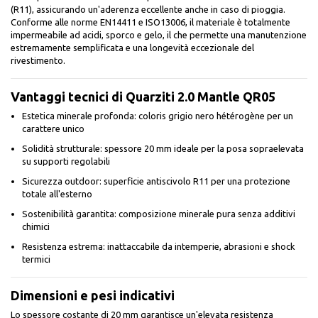
(R11), assicurando un'aderenza eccellente anche in caso di pioggia.
Conforme alle norme EN14411 e ISO13006, il materiale è totalmente
impermeabile ad acidi, sporco e gelo, il che permette una manutenzione
estremamente semplificata e una longevità eccezionale del
rivestimento.
Vantaggi tecnici di Quarziti 2.0 Mantle QR05
Estetica minerale profonda: coloris grigio nero hétérogène per un
carattere unico
Solidità strutturale: spessore 20 mm ideale per la posa sopraelevata
su supporti regolabili
Sicurezza outdoor: superficie antiscivolo R11 per una protezione
totale all'esterno
Sostenibilità garantita: composizione minerale pura senza additivi
chimici
Resistenza estrema: inattaccabile da intemperie, abrasioni e shock
termici
Dimensioni e pesi indicativi
Lo spessore costante di 20 mm garantisce un'elevata resistenza