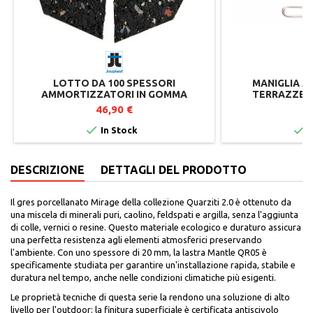
LOTTO DA 100 SPESSORI
MANIGLIA A
AMMORTIZZATORI IN GOMMA
TERRAZZE S
RICICLATA PER SUPPORTI TERRAZZA
JO
46,90 €
2


In Stock
I
DESCRIZIONE
DETTAGLI DEL PRODOTTO
Il gres porcellanato Mirage della collezione Quarziti 2.0 è ottenuto da
una miscela di minerali puri, caolino, feldspati e argilla, senza l'aggiunta
di colle, vernici o resine. Questo materiale ecologico e duraturo assicura
una perfetta resistenza agli elementi atmosferici preservando
l'ambiente. Con uno spessore di 20 mm, la lastra Mantle QR05 è
specificamente studiata per garantire un'installazione rapida, stabile e
duratura nel tempo, anche nelle condizioni climatiche più esigenti.
Le proprietà tecniche di questa serie la rendono una soluzione di alto
livello per l'outdoor: la finitura superficiale è certificata antiscivolo