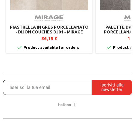
PIASTRELLA IN GRES PORCELLANATO
PALETTE DA 6
- DIJON COUCHES DJ01 - MIRAGE
PORCELLANAT
TW02 - 60X60 C
56,15 €
1.0


Product available for orders
Product ava
Iscriviti alla
newsletter
Italiano