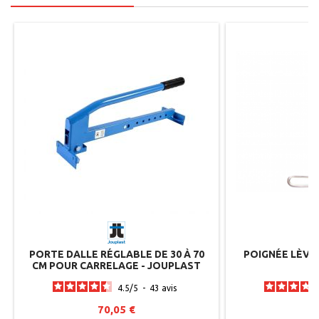
PORTE DALLE RÉGLABLE DE 30 À 70
POIGNÉE LÈVE
CM POUR CARRELAGE - JOUPLAST
4.5
/
5
-
43
avis
70,05 €
2