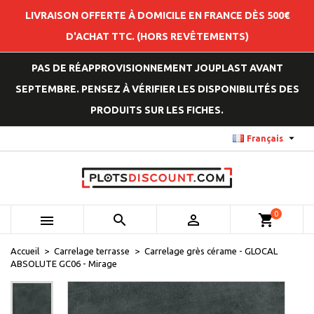
LIVRAISON OFFERTE À DOMICILE EN FRANCE DÈS 500€
D'ACHAT TTC. (HORS REVÊTEMENTS)
PAS DE RÉAPPROVISIONNEMENT JOUPLAST AVANT
SEPTEMBRE. PENSEZ À VÉRIFIER LES DISPONIBILITÉS DES
PRODUITS SUR LES FICHES.

Français
0



shopping_cart
Accueil
Carrelage terrasse
Carrelage grès cérame - GLOCAL
ABSOLUTE GC06 - Mirage