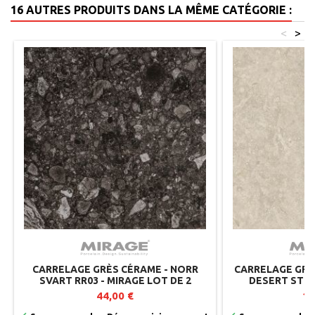
16 AUTRES PRODUITS DANS LA MÊME CATÉGORIE :
<
>
CARRELAGE GRÈS CÉRAME - NORR
CARRELAGE GRÈ
SVART RR03 - MIRAGE LOT DE 2
DESERT STON
44,00 €
13