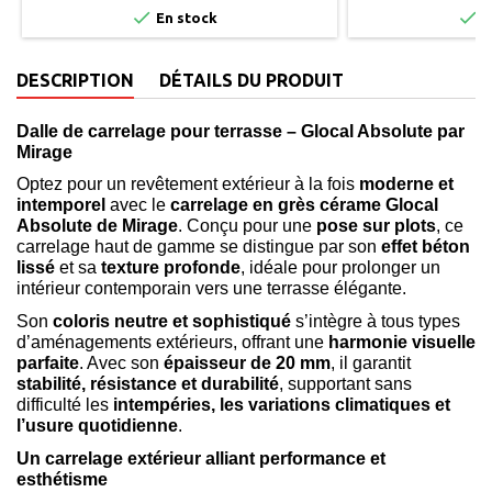


En stock
E
DESCRIPTION
DÉTAILS DU PRODUIT
Dalle de carrelage pour terrasse – Glocal Absolute par
Mirage
Optez pour un revêtement extérieur à la fois
moderne et
intemporel
avec le
carrelage en grès cérame Glocal
Absolute de Mirage
. Conçu pour une
pose sur plots
, ce
carrelage haut de gamme se distingue par son
effet béton
lissé
et sa
texture profonde
, idéale pour prolonger un
intérieur contemporain vers une terrasse élégante.
Son
coloris neutre et sophistiqué
s’intègre à tous types
d’aménagements extérieurs, offrant une
harmonie visuelle
parfaite
. Avec son
épaisseur de 20 mm
, il garantit
stabilité, résistance et durabilité
, supportant sans
difficulté les
intempéries, les variations climatiques et
l’usure quotidienne
.
Un carrelage extérieur alliant performance et
esthétisme