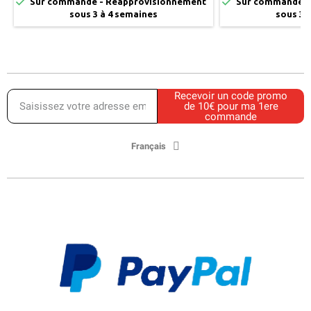


Sur commande - Réapprovisionnement
Sur commande -
sous 3 à 4 semaines
sous 3 
Recevoir un code promo
de 10€ pour ma 1ere
commande
Français