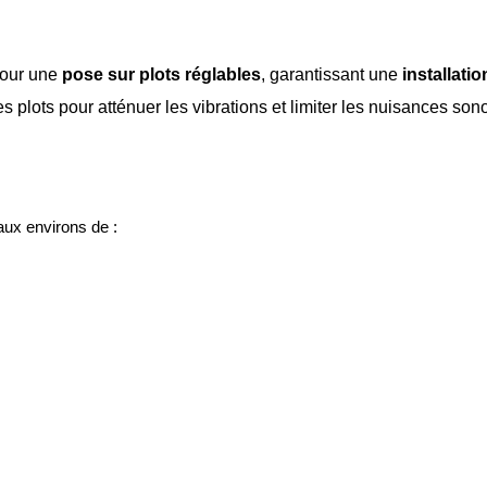
 pour une
pose sur plots réglables
, garantissant une
installati
es plots pour atténuer les vibrations et limiter les nuisances so
aux environs de :