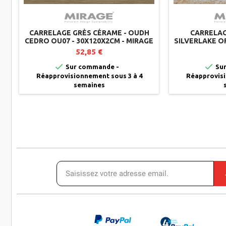
CARRELAGE GRÈS CÉRAME - OUDH
CARRELAG
CEDRO OU07 - 30X120X2CM - MIRAGE
SILVERLAKE OR
(LOT DE 2)
52,85 €


Sur commande -
Sur
Réapprovisionnement sous 3 à 4
Réapprovisi
semaines