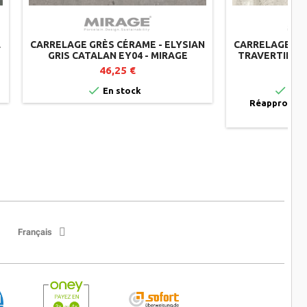
L
CARRELAGE GRÈS CÉRAME - ELYSIAN
CARRELAGE GRÈ
GRIS CATALAN EY04 - MIRAGE
TRAVERTINO M
46,25 €


En stock
Sur
Réapprovisio
s
Français