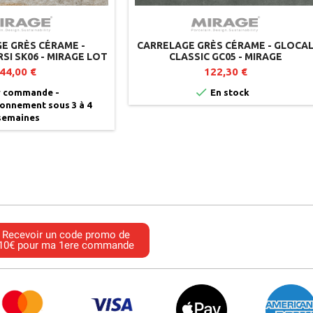
E GRÈS CÉRAME -
CARRELAGE GRÈS CÉRAME - GLOCA
SI SK06 - MIRAGE LOT
CLASSIC GC05 - MIRAGE
DE 2
44,00 €
122,30 €

 commande -
En stock
onnement sous 3 à 4
semaines
Recevoir un code promo de
10€ pour ma 1ere commande