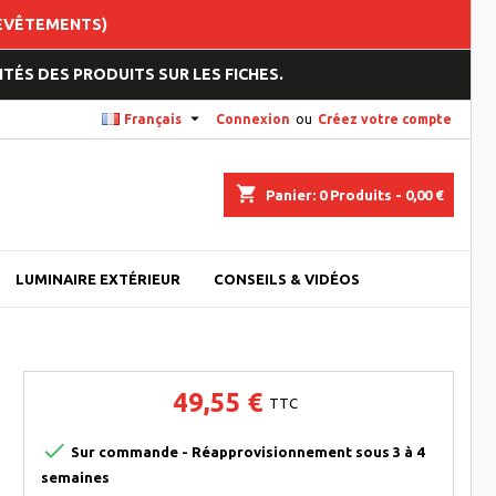
REVÊTEMENTS)
TÉS DES PRODUITS SUR LES FICHES.

Français
Connexion
ou
Créez votre compte
shopping_cart
Panier:
0
Produits - 0,00 €
LUMINAIRE EXTÉRIEUR
CONSEILS & VIDÉOS
49,55 €
TTC

Sur commande - Réapprovisionnement sous 3 à 4
semaines