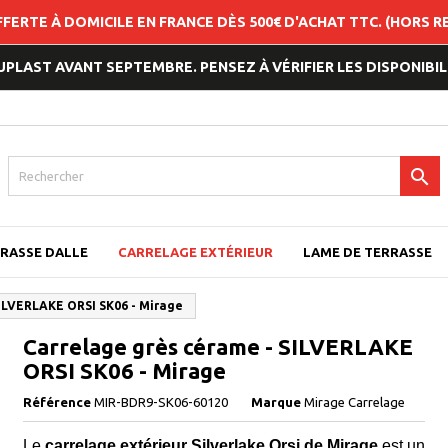
FFERTE À DOMICILE EN FRANCE DÈS 500€ D'ACHAT TTC. (HORS 
LAST AVANT SEPTEMBRE. PENSEZ À VÉRIFIER LES DISPONIBILI

RASSE DALLE
CARRELAGE EXTÉRIEUR
LAME DE TERRASSE
SILVERLAKE ORSI SK06 - Mirage
Carrelage grès cérame - SILVERLAKE
ORSI SK06 - Mirage
Référence
MIR-BDR9-SK06-60120
Marque
Mirage Carrelage
Le
carrelage extérieur Silverlake Orsi de Mirage
est un