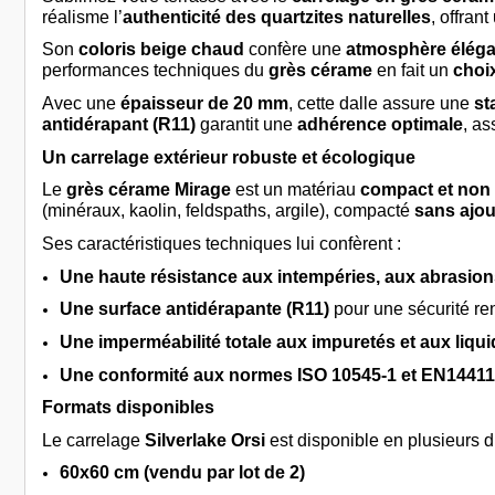
réalisme l’
authenticité des quartzites naturelles
, offrant
Son
coloris beige chaud
confère une
atmosphère éléga
performances techniques du
grès cérame
en fait un
choix
Avec une
épaisseur de 20 mm
, cette dalle assure une
st
antidérapant (R11)
garantit une
adhérence optimale
, as
Un carrelage extérieur robuste et écologique
Le
grès cérame Mirage
est un matériau
compact et non
(minéraux, kaolin, feldspaths, argile), compacté
sans ajou
Ses caractéristiques techniques lui confèrent :
Une haute résistance aux intempéries, aux abrasio
Une surface antidérapante (R11)
pour une sécurité re
Une imperméabilité totale aux impuretés et aux liqu
Une conformité aux normes ISO 10545-1 et EN14411
Formats disponibles
Le carrelage
Silverlake Orsi
est disponible en plusieurs d
60x60 cm (vendu par lot de 2)