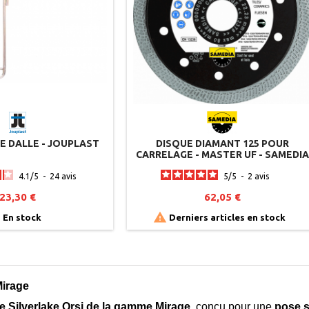
E DALLE - JOUPLAST
DISQUE DIAMANT 125 POUR
CARRELAGE - MASTER UF - SAMEDIA
4.1
/
5
-
24
avis
5
/
5
-
2
avis
23,30 €
62,05 €


En stock
Derniers articles en stock
Mirage
e Silverlake Orsi de la gamme Mirage
, conçu pour une
pose s