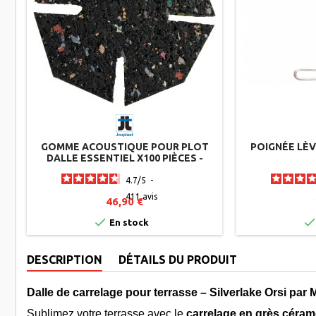
GOMME ACOUSTIQUE POUR PLOT
POIGNÉE LÈV
DALLE ESSENTIEL X100 PIÈCES -
JOUPLAST
4.7
/
5
-
411
avis
46,90 €

En stock
DESCRIPTION
DÉTAILS DU PRODUIT
Dalle de carrelage pour terrasse – Silverlake Orsi par 
Sublimez votre terrasse avec le
carrelage en grès céram