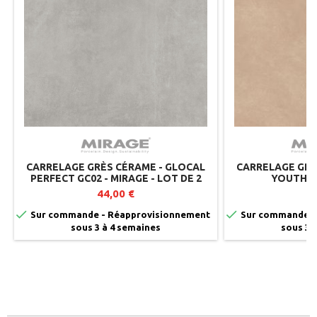
CARRELAGE GRÈS CÉRAME - GLOCAL
CARRELAGE GRÈ
PERFECT GC02 - MIRAGE - LOT DE 2
YOUTH G
44,00 €
5


Sur commande - Réapprovisionnement
Sur commande -
sous 3 à 4 semaines
sous 3 