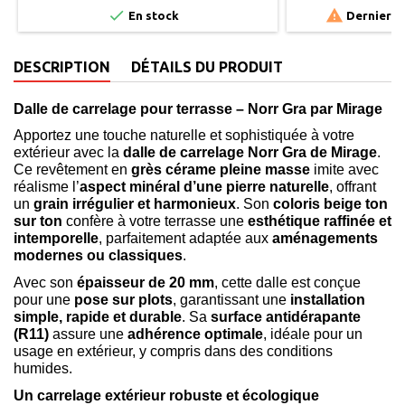


En stock
Derniers a
DESCRIPTION
DÉTAILS DU PRODUIT
Dalle de carrelage pour terrasse – Norr Gra par Mirage
Apportez une touche naturelle et sophistiquée à votre
extérieur avec la
dalle de carrelage Norr Gra de Mirage
.
Ce revêtement en
grès cérame pleine masse
imite avec
réalisme l’
aspect
minéral d’une pierre naturelle
, offrant
un
grain irrégulier et harmonieux
. Son
coloris beige ton
sur ton
confère à votre terrasse une
esthétique raffinée et
intemporelle
, parfaitement adaptée aux
aménagements
modernes ou classiques
.
Avec son
épaisseur de 20 mm
, cette dalle est conçue
pour une
pose sur plots
, garantissant une
installation
simple, rapide et durable
. Sa
surface antidérapante
(R11)
assure une
adhérence optimale
, idéale pour un
usage en extérieur, y compris dans des conditions
humides.
Un carrelage extérieur robuste et écologique