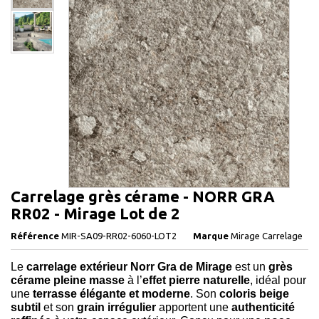
Carrelage grès cérame - NORR GRA
RR02 - Mirage Lot de 2
Référence
MIR-SA09-RR02-6060-LOT2
Marque
Mirage Carrelage
Le
carrelage extérieur Norr Gra de Mirage
est un
grès
cérame pleine masse
à l’
effet
pierre naturelle
, idéal pour
une
terrasse élégante et moderne
. Son
coloris beige
subtil
et son
grain irrégulier
apportent une
authenticité