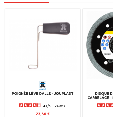
POIGNÉE LÈVE DALLE - JOUPLAST
DISQUE DIA
CARRELAGE - M
4.1
/
5
-
24
avis
23,30 €
6