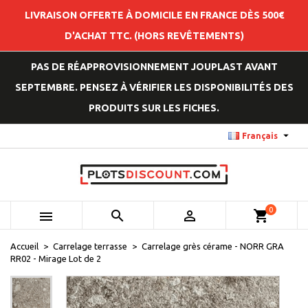
LIVRAISON OFFERTE À DOMICILE EN FRANCE DÈS 500€
D'ACHAT TTC. (HORS REVÊTEMENTS)
PAS DE RÉAPPROVISIONNEMENT JOUPLAST AVANT
SEPTEMBRE. PENSEZ À VÉRIFIER LES DISPONIBILITÉS DES
PRODUITS SUR LES FICHES.

Français
0



shopping_cart
Accueil
Carrelage terrasse
Carrelage grès cérame - NORR GRA
RR02 - Mirage Lot de 2