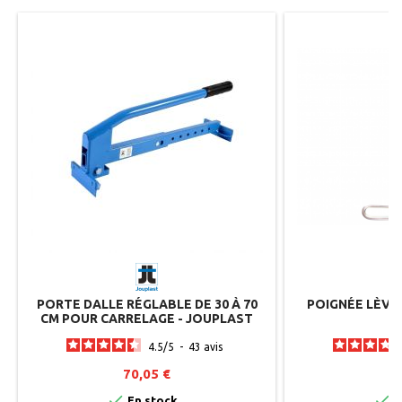
PORTE DALLE RÉGLABLE DE 30 À 70
POIGNÉE LÈVE
CM POUR CARRELAGE - JOUPLAST
4.5
/
5
-
43
avis
70,05 €
2


En stock
E