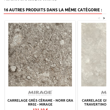
16 AUTRES PRODUITS DANS LA MÊME CATÉGORIE :
<
>
CARRELAGE GRÈS CÉRAME - NORR GRA
CARRELAGE GRÈ
RR02 - MIRAGE
TRAVERTINO M
M
131,10 €
5