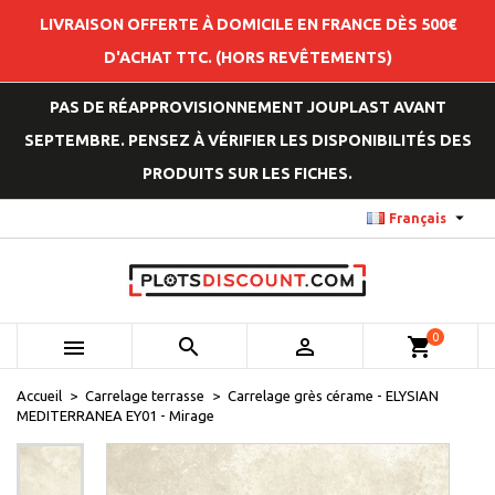
LIVRAISON OFFERTE À DOMICILE EN FRANCE DÈS 500€
D'ACHAT TTC. (HORS REVÊTEMENTS)
PAS DE RÉAPPROVISIONNEMENT JOUPLAST AVANT
SEPTEMBRE. PENSEZ À VÉRIFIER LES DISPONIBILITÉS DES
PRODUITS SUR LES FICHES.

Français
0



shopping_cart
Accueil
Carrelage terrasse
Carrelage grès cérame - ELYSIAN
MEDITERRANEA EY01 - Mirage