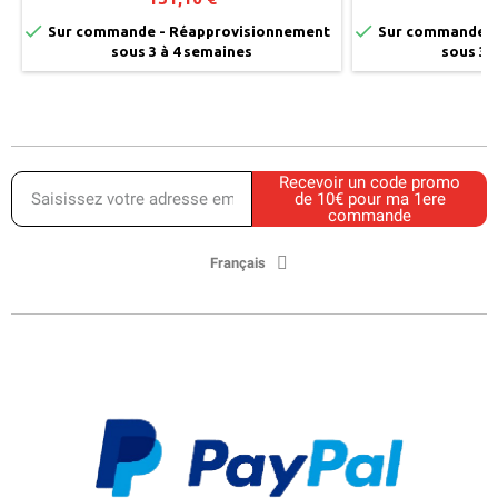


Sur commande - Réapprovisionnement
Sur commande -
sous 3 à 4 semaines
sous 3 
Recevoir un code promo
de 10€ pour ma 1ere
commande
Français