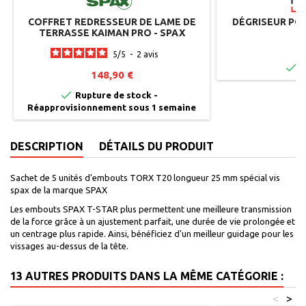
COFFRET REDRESSEUR DE LAME DE
DÉGRISEUR PO
TERRASSE KAIMAN PRO - SPAX
B
1
5
/
5
-
2
avis

E
148,90 €

Rupture de stock -
Réapprovisionnement sous 1 semaine
DESCRIPTION
DÉTAILS DU PRODUIT
Sachet de 5 unités d'embouts TORX T20 longueur 25 mm spécial vis
spax de la marque SPAX
Les embouts SPAX T-STAR plus permettent une meilleure transmission
de la force grâce à un ajustement parfait, une durée de vie prolongée et
un centrage plus rapide. Ainsi, bénéficiez d'un meilleur guidage pour les
vissages au-dessus de la tête.
13 AUTRES PRODUITS DANS LA MÊME CATÉGORIE :
<
>