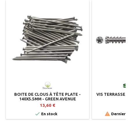
BOITE DE CLOUS À TÊTE PLATE -
VIS TERRASSE 6.0
140X5.5MM - GREEN AVENUE
13,60 €
7


En stock
Derniers a