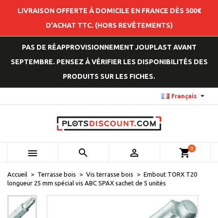
LIVRAISON OFFERTE À DOMICILE EN FRANCE DÈS 500€
D'ACHAT TTC. (HORS REVÊTEMENTS)
PAS DE RÉAPPROVISIONNEMENT JOUPLAST AVANT
SEPTEMBRE. PENSEZ À VÉRIFIER LES DISPONIBILITÉS DES
PRODUITS SUR LES FICHES.

Français
0



shopping_cart
Accueil
Terrasse bois
Vis terrasse bois
Embout TORX T20
longueur 25 mm spécial vis ABC SPAX sachet de 5 unités