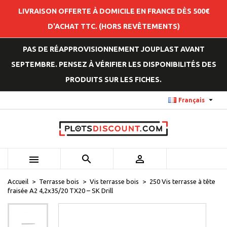
LIVRAISON OFFERTE À DOMICILE EN FRANCE DÈS 500€
D'ACHAT TTC. (HORS REVÊTEMENTS)
PAS DE RÉAPPROVISIONNEMENT JOUPLAST AVANT
SEPTEMBRE. PENSEZ À VÉRIFIER LES DISPONIBILITÉS DES
PRODUITS SUR LES FICHES.

Français



Accueil
Terrasse bois
Vis terrasse bois
250 Vis terrasse à tête
fraisée A2 4,2x35/20 TX20 – SK Drill