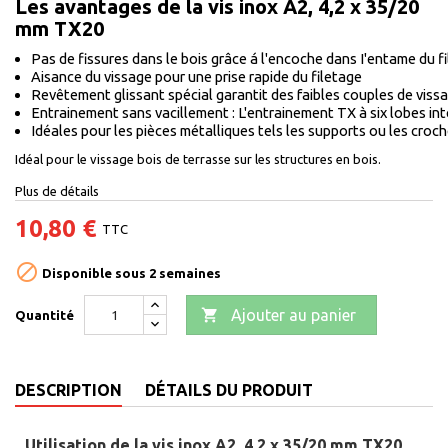
Les avantages de la vis inox A2, 4,2 x 35/20
mm TX20
Pas de fissures dans le bois grâce á l'encoche dans I'entame du f
Aisance du vissage pour une prise rapide du filetage
Revêtement glissant spécial garantit des faibles couples de vissa
Entrainement sans vacillement : L'entrainement TX à six lobes in
Idéales pour les pièces métalliques tels les supports ou les croch
Idéal pour le vissage bois de terrasse sur les structures en bois.
Plus de détails
10,80 €
TTC

Disponible sous 2 semaines

Ajouter au panier
Quantité
DESCRIPTION
DÉTAILS DU PRODUIT
Utilisation de la vis inox A2, 4,2 x 35/20 mm TX20