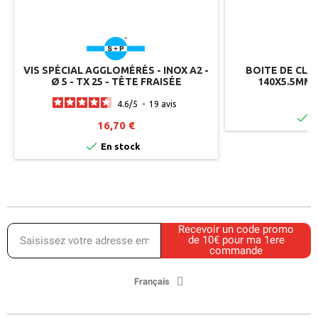
VIS SPÉCIAL AGGLOMÉRÉS - INOX A2 -
BOITE DE CLO
Ø 5 - TX 25 - TÊTE FRAISÉE
140X5.5MM 
RENFORCÉE
1
4.6
/
5
-
19
avis

E
16,70 €

En stock
Recevoir un code promo
de 10€ pour ma 1ere
commande
Français